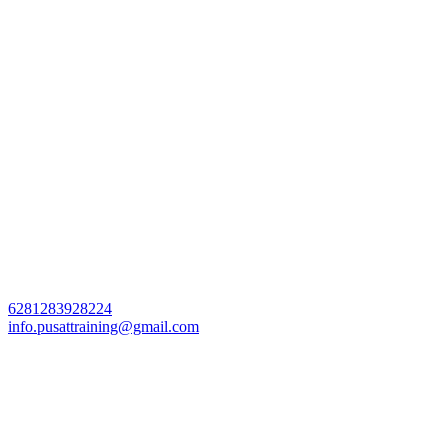
6281283928224
info.pusattraining@gmail.com