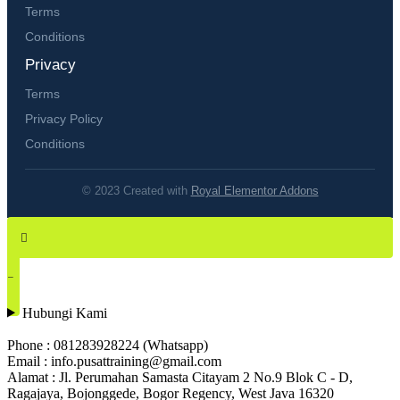
Terms
Conditions
Privacy
Terms
Privacy Policy
Conditions
© 2023 Created with
Royal Elementor Addons
Hubungi Kami
Phone : 081283928224 (Whatsapp)
Email : info.pusattraining@gmail.com
Alamat : Jl. Perumahan Samasta Citayam 2 No.9 Blok C - D,
Ragajaya, Bojonggede, Bogor Regency, West Java 16320