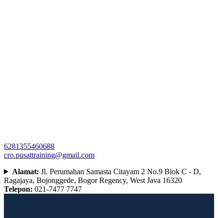
6281355460688
cro.pusattraining@gmail.com
Alamat:
Jl. Perumahan Samasta Citayam 2 No.9 Blok C - D,
Ragajaya, Bojonggede, Bogor Regency, West Java 16320
Telepon:
021-7477 7747