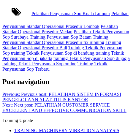
Pelatihan Penyusunan Sop Kuala Lumpur
Pelatihan
Penyusunan Standar Operasional Prosedur Lombok
Pelatihan
Standar Operasional Prosedur Medan
Pelatihan Teknik Penyusunan
Sop Surabaya
Training Penyusunan Sop Batam
Training
Penyusunan Standar Operasional Prosedur fix running
Training
Standar Operasional Prosedur Bali
Training Teknik Penyusunan
Sop
training Teknik Penyusunan Sop di bandung
training Teknik
Penyusunan Sop di jakarta
training Teknik Penyusunan Sop di jogja
training Teknik Penyusunan Sop online
Training Teknik
Penyusunan Sop Terbaru
Post navigation
Previous:
Previous post:
PELATIHAN SISTEM INFORMASI
PENGELOLAAN ALAT TULIS KANTOR
Next:
Next post:
PELATIHAN CUSTOMER SERVICE
EXCELLENT AND EFFECTIVE COMMUNICATION SKILL
Training Update
TRAINING MACHINERY VIBRATION ANALYSIS