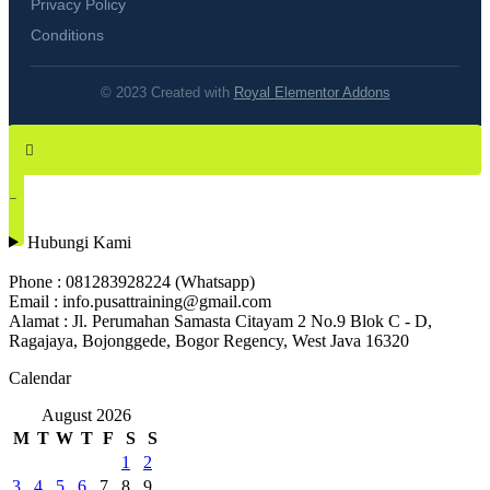
Privacy Policy
Conditions
© 2023 Created with
Royal Elementor Addons
Hubungi Kami
Phone : 081283928224 (Whatsapp)
Email : info.pusattraining@gmail.com
Alamat : Jl. Perumahan Samasta Citayam 2 No.9 Blok C - D,
Ragajaya, Bojonggede, Bogor Regency, West Java 16320
Calendar
August 2026
M
T
W
T
F
S
S
1
2
3
4
5
6
7
8
9