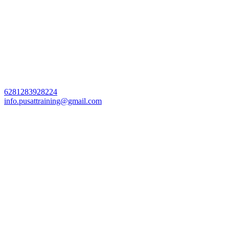
6281283928224
info.pusattraining@gmail.com