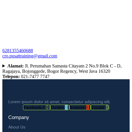
6281355460688
cro.pusattraining@gmail.com
Alamat:
Jl. Perumahan Samasta Citayam 2 No.9 Blok C - D,
Ragajaya, Bojonggede, Bogor Regency, West Java 16320
Telepon:
021-7477 7747
Lorem ipsum dolor sit amet, consectetur adipiscing elit.
Facebook-f
Twitter
Youtube
Tumblr
Company
About Us