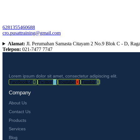
6281355460688
cro.pusattraining@gmail.com
Alamat:
Jl. Perumahan Samasta Citayam 2 No.9 Blok C - D, Rag
Telepon:
021-7477 7747
Lorem ipsum dolor sit amet, consectetur adipiscing elit.
Facebook-f
Twitter
Youtube
Tumblr
Company
About Us
Contact Us
Products
Services
Blog