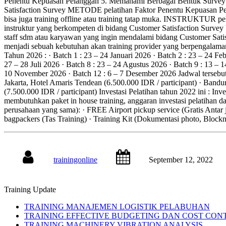
Penentu Kepuasan Pelanggan 5. Memahami Berbagai Bentuk Survey 6. 
Satisfaction Survey METODE pelatihan Faktor Penentu Kepuasan Pela
bisa juga training offline atau training tatap muka. INSTRUKTUR pe
instruktur yang berkompeten di bidang Customer Satisfaction Survey 
staff sdm atau karyawan yang ingin mendalami bidang Customer Sati
menjadi sebuah kebutuhan akan training provider yang berpengalaman
Tahun 2026 : · Batch 1 : 23 – 24 Januari 2026 · Batch 2 : 23 – 24 Feb
27 – 28 Juli 2026 · Batch 8 : 23 – 24 Agustus 2026 · Batch 9 : 13 –
10 November 2026 · Batch 12 : 6 – 7 Desember 2026 Jadwal tersebut 
Jakarta, Hotel Amaris Tendean (6.500.000 IDR / participant) · Bandun
(7.500.000 IDR / participant) Investasi Pelatihan tahun 2022 ini : Inv
membutuhkan paket in house training, anggaran investasi pelatihan da
perusahaan yang sama): · FREE Airport pickup service (Gratis Antar 
bagpackers (Tas Training) · Training Kit (Dokumentasi photo, Bloc
trainingonline
September 12, 2022
Training Update
TRAINING MANAJEMEN LOGISTIK PELABUHAN
TRAINING EFFECTIVE BUDGETING DAN COST CON
TRAINING MACHINERY VIBRATION ANALYSIS