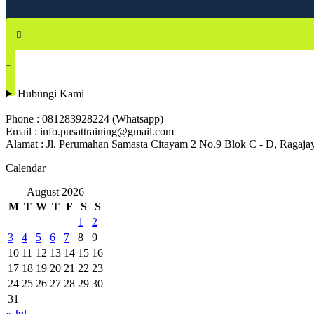
Hubungi Kami
Phone : 081283928224 (Whatsapp)
Email : info.pusattraining@gmail.com
Alamat : Jl. Perumahan Samasta Citayam 2 No.9 Blok C - D, Ragaj
Calendar
August 2026
M
T
W
T
F
S
S
1
2
3
4
5
6
7
8
9
10
11
12
13
14
15
16
17
18
19
20
21
22
23
24
25
26
27
28
29
30
31
« Jul