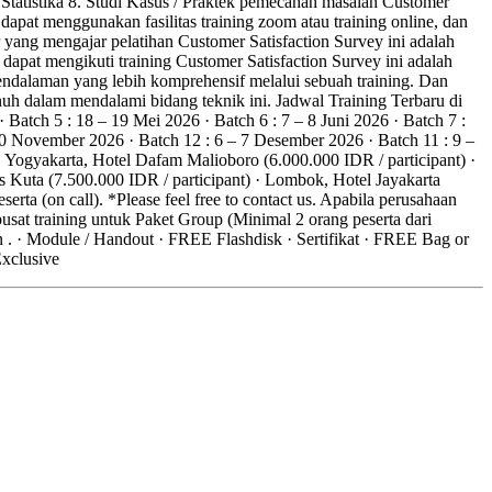
tatistika 8. Studi Kasus / Praktek pemecahan masalah Customer
at menggunakan fasilitas training zoom atau training online, dan
yang mengajar pelatihan Customer Satisfaction Survey ini adalah
apat mengikuti training Customer Satisfaction Survey ini adalah
endalaman yang lebih komprehensif melalui sebuah training. Dan
uh dalam mendalami bidang teknik ini. Jadwal Training Terbaru di
· Batch 5 : 18 – 19 Mei 2026 · Batch 6 : 7 – 8 Juni 2026 · Batch 7 :
 10 November 2026 · Batch 12 : 6 – 7 Desember 2026 · Batch 11 : 9 –
 Yogyakarta, Hotel Dafam Malioboro (6.000.000 IDR / participant) ·
is Kuta (7.500.000 IDR / participant) · Lombok, Hotel Jayakarta
erta (on call). *Please feel free to contact us. Apabila perusahaan
usat training untuk Paket Group (Minimal 2 orang peserta dari
n . · Module / Handout · FREE Flashdisk · Sertifikat · FREE Bag or
Exclusive