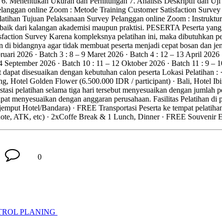
Menentukan Ukuran dan Perhitungan 7. Analisis Deskriptif dan Uji S
nggan online Zoom : Metode Training Customer Satisfaction Survey dap
latihan Tujuan Pelaksanaan Survey Pelanggan online Zoom : Instruktur 
baik dari kalangan akademisi maupun praktisi. PESERTA Peserta yang d
sfaction Survey Karena kompleksnya pelatihan ini, maka dibutuhkan p
 di bidangnya agar tidak membuat peserta menjadi cepat bosan dan jen
ruari 2026 · Batch 3 : 8 – 9 Maret 2026 · Batch 4 : 12 – 13 April 2026 
 14 September 2026 · Batch 10 : 11 – 12 Oktober 2026 · Batch 11 : 9 –
dapat disesuaikan dengan kebutuhan calon peserta Lokasi Pelatihan : ·
g, Hotel Golden Flower (6.500.000 IDR / participant) · Bali, Hotel Ib
estasi pelatihan selama tiga hari tersebut menyesuaikan dengan jumlah pes
pat menyesuaikan dengan anggaran perusahaan. Fasilitas Pelatihan di p
jemput Hotel/Bandara) · FREE Transportasi Peserta ke tempat pelatiha
knote, ATK, etc) · 2xCoffe Break & 1 Lunch, Dinner · FREE Souvenir 
0
TROL PLANING