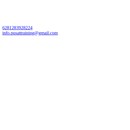
6281283928224
info.pusattraining@gmail.com