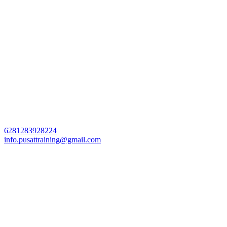
6281283928224
info.pusattraining@gmail.com