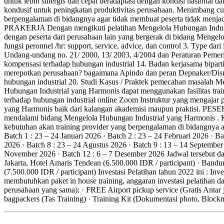
untuk lebih sinergis dan cepat beradaptasi dengan kondisi nasiona
kondusif untuk peningkatan produktivitas perusahaan. Menimbang cuk
berpengalaman di bidangnya agar tidak membuat peserta tida
PRAKERJA Dengan mengikuti pelatihan Mengelola Hubungan Industri
dengan peserta dari perusahaan lain yang bergerak di bidang Mengel
fungsi peronnel /hr: support, service, advice, dan control 3. Type dar
Undang-undang no. 21/ 2000, 13/ 2003, 4/2004 dan Peraturan Pemerin
kompensasi terhadap hubungan industrial 14. Badan kerjasama biparti
merepotkan perusahaan? bagaimana Apindo dan peran Depnaker/Disna
hubungan industrial 20. Studi Kasus / Praktek pemecahan masalah
Hubungan Industrial yang Harmonis dapat menggunakan fasilitas trai
terhadap hubungan industrial online Zoom Instruktur yang mengajar 
yang Harmonis baik dari kalangan akademisi maupun praktisi. PESER
mendalami bidang Mengelola Hubungan Industrial yang Harmonis . K
kebutuhan akan training provider yang berpengalaman di bidangnya a
Batch 1 : 23 – 24 Januari 2026 · Batch 2 : 23 – 24 Februari 2026 · Bat
2026 · Batch 8 : 23 – 24 Agustus 2026 · Batch 9 : 13 – 14 September
November 2026 · Batch 12 : 6 – 7 Desember 2026 Jadwal tersebut dap
Jakarta, Hotel Amaris Tendean (6.500.000 IDR / participant) · Bandun
(7.500.000 IDR / participant) Investasi Pelatihan tahun 2022 ini : Inv
membutuhkan paket in house training, anggaran investasi pelatihan da
perusahaan yang sama): · FREE Airport pickup service (Gratis Antar 
bagpackers (Tas Training) · Training Kit (Dokumentasi photo, Bloc