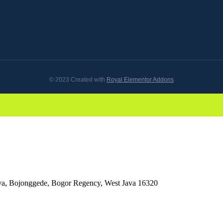
© 2023 Created with
Royal Elementor Addons
aya, Bojonggede, Bogor Regency, West Java 16320