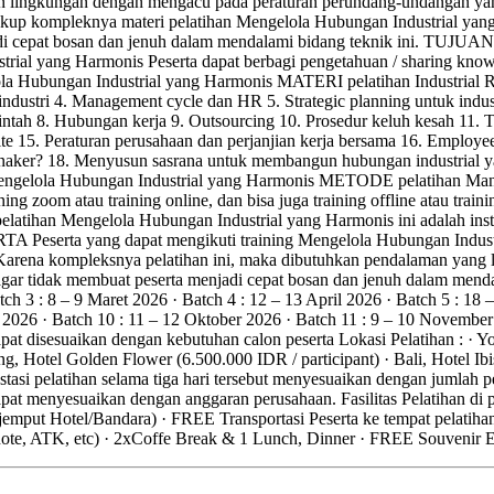
l dan lingkungan dengan mengacu pada peraturan perundang-undangan y
up kompleknya materi pelatihan Mengelola Hubungan Industrial yang H
k menjadi cepat bosan dan jenuh dalam mendalami bidang tekni
al yang Harmonis Peserta dapat berbagi pengetahuan / sharing kno
ola Hubungan Industrial yang Harmonis MATERI pelatihan Industrial R
i industri 4. Management cycle dan HR 5. Strategic planning untuk indust
tah 8. Hubungan kerja 9. Outsourcing 10. Prosedur keluh kesah 11. Ti
te 15. Peraturan perusahaan dan perjanjian kerja bersama 16. Employe
ker? 18. Menyusun sasrana untuk membangun hubungan industrial yan
 Mengelola Hubungan Industrial yang Harmonis METODE pelatihan Ma
ning zoom atau training online, dan bisa juga training offline atau 
pelatihan Mengelola Hubungan Industrial yang Harmonis ini adalah in
TA Peserta yang dapat mengikuti training Mengelola Hubungan Industr
arena kompleksnya pelatihan ini, maka dibutuhkan pendalaman yang le
gar tidak membuat peserta menjadi cepat bosan dan jenuh dalam mendal
ch 3 : 8 – 9 Maret 2026 · Batch 4 : 12 – 13 April 2026 · Batch 5 : 18 –
 2026 · Batch 10 : 11 – 12 Oktober 2026 · Batch 11 : 9 – 10 November
at disesuaikan dengan kebutuhan calon peserta Lokasi Pelatihan : · Yo
g, Hotel Golden Flower (6.500.000 IDR / participant) · Bali, Hotel Ib
estasi pelatihan selama tiga hari tersebut menyesuaikan dengan jumlah pes
pat menyesuaikan dengan anggaran perusahaan. Fasilitas Pelatihan di p
jemput Hotel/Bandara) · FREE Transportasi Peserta ke tempat pelatiha
knote, ATK, etc) · 2xCoffe Break & 1 Lunch, Dinner · FREE Souvenir 