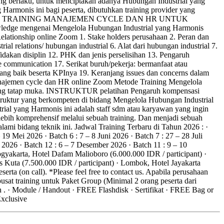
ang berlaku, untuk menciptakan adanya Hubungan Industrial yang
armonis ini bagi peserta, dibutuhkan training provider yang
k ini. TUJUAN TRAINING MANAJEMEN CYCLE DAN HR UNTUK
wledge mengenai Mengelola Hubungan Industrial yang Harmonis
elationship online Zoom 1. Stake holders perusahaan 2. Peran dan
rial relations/ hubungan industrial 6. Alat dari hubungan industrial 7.
dakan disiplin 12. PHK dan jenis perselisihan 13. Pengaruh
e communication 17. Serikat buruh/pekerja: bermanfaat atau
g baik beserta KPInya 19. Keranjang issues dan concerns dalam
najemen cycle dan HR online Zoom Metode Training Mengelola
training tatap muka. INSTRUKTUR pelatihan Pengaruh kompensasi
struktur yang berkompeten di bidang Mengelola Hubungan Industrial
ial yang Harmonis ini adalah staff sdm atau karyawan yang ingin
bih komprehensif melalui sebuah training. Dan menjadi sebuah
ami bidang teknik ini. Jadwal Training Terbaru di Tahun 2026 : ·
 19 Mei 2026 · Batch 6 : 7 – 8 Juni 2026 · Batch 7 : 27 – 28 Juli
 2026 · Batch 12 : 6 – 7 Desember 2026 · Batch 11 : 9 – 10
gyakarta, Hotel Dafam Malioboro (6.000.000 IDR / participant) ·
is Kuta (7.500.000 IDR / participant) · Lombok, Hotel Jayakarta
erta (on call). *Please feel free to contact us. Apabila perusahaan
usat training untuk Paket Group (Minimal 2 orang peserta dari
n . · Module / Handout · FREE Flashdisk · Sertifikat · FREE Bag or
Exclusive