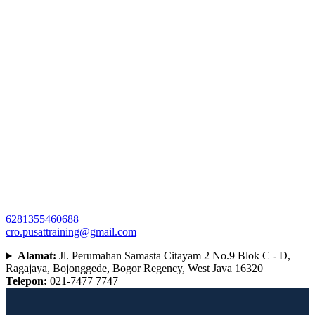
6281355460688
cro.pusattraining@gmail.com
Alamat:
Jl. Perumahan Samasta Citayam 2 No.9 Blok C - D,
Ragajaya, Bojonggede, Bogor Regency, West Java 16320
Telepon:
021-7477 7747