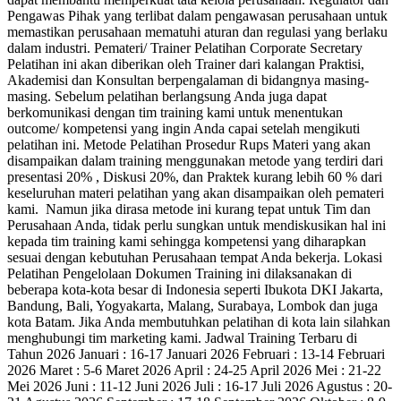
Pengawas Pihak yang terlibat dalam pengawasan perusahaan untuk
memastikan perusahaan mematuhi aturan dan regulasi yang berlaku
dalam industri. Pemateri/ Trainer Pelatihan Corporate Secretary
Pelatihan ini akan diberikan oleh Trainer dari kalangan Praktisi,
Akademisi dan Konsultan berpengalaman di bidangnya masing-
masing. Sebelum pelatihan berlangsung Anda juga dapat
berkomunikasi dengan tim training kami untuk menentukan
outcome/ kompetensi yang ingin Anda capai setelah mengikuti
pelatihan ini. Metode Pelatihan Prosedur Rups Materi yang akan
disampaikan dalam training menggunakan metode yang terdiri dari
presentasi 20% , Diskusi 20%, dan Praktek kurang lebih 60 % dari
keseluruhan materi pelatihan yang akan disampaikan oleh pemateri
kami. Namun jika dirasa metode ini kurang tepat untuk Tim dan
Perusahaan Anda, tidak perlu sungkan untuk mendiskusikan hal ini
kepada tim training kami sehingga kompetensi yang diharapkan
sesuai dengan kebutuhan Perusahaan tempat Anda bekerja. Lokasi
Pelatihan Pengelolaan Dokumen Training ini dilaksanakan di
beberapa kota-kota besar di Indonesia seperti Ibukota DKI Jakarta,
Bandung, Bali, Yogyakarta, Malang, Surabaya, Lombok dan juga
kota Batam. Jika Anda membutuhkan pelatihan di kota lain silahkan
menghubungi tim marketing kami. Jadwal Training Terbaru di
Tahun 2026 Januari : 16-17 Januari 2026 Februari : 13-14 Februari
2026 Maret : 5-6 Maret 2026 April : 24-25 April 2026 Mei : 21-22
Mei 2026 Juni : 11-12 Juni 2026 Juli : 16-17 Juli 2026 Agustus : 20-