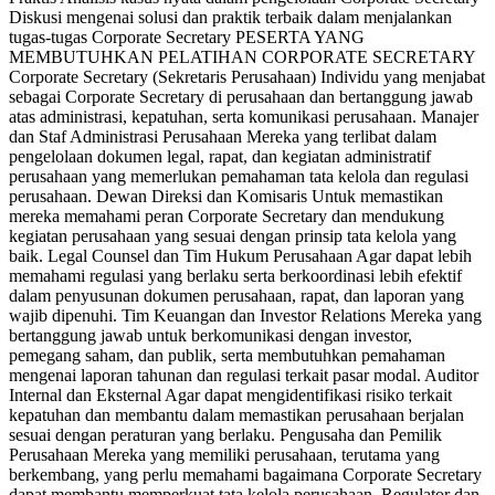
Diskusi mengenai solusi dan praktik terbaik dalam menjalankan
tugas-tugas Corporate Secretary PESERTA YANG
MEMBUTUHKAN PELATIHAN CORPORATE SECRETARY
Corporate Secretary (Sekretaris Perusahaan) Individu yang menjabat
sebagai Corporate Secretary di perusahaan dan bertanggung jawab
atas administrasi, kepatuhan, serta komunikasi perusahaan. Manajer
dan Staf Administrasi Perusahaan Mereka yang terlibat dalam
pengelolaan dokumen legal, rapat, dan kegiatan administratif
perusahaan yang memerlukan pemahaman tata kelola dan regulasi
perusahaan. Dewan Direksi dan Komisaris Untuk memastikan
mereka memahami peran Corporate Secretary dan mendukung
kegiatan perusahaan yang sesuai dengan prinsip tata kelola yang
baik. Legal Counsel dan Tim Hukum Perusahaan Agar dapat lebih
memahami regulasi yang berlaku serta berkoordinasi lebih efektif
dalam penyusunan dokumen perusahaan, rapat, dan laporan yang
wajib dipenuhi. Tim Keuangan dan Investor Relations Mereka yang
bertanggung jawab untuk berkomunikasi dengan investor,
pemegang saham, dan publik, serta membutuhkan pemahaman
mengenai laporan tahunan dan regulasi terkait pasar modal. Auditor
Internal dan Eksternal Agar dapat mengidentifikasi risiko terkait
kepatuhan dan membantu dalam memastikan perusahaan berjalan
sesuai dengan peraturan yang berlaku. Pengusaha dan Pemilik
Perusahaan Mereka yang memiliki perusahaan, terutama yang
berkembang, yang perlu memahami bagaimana Corporate Secretary
dapat membantu memperkuat tata kelola perusahaan. Regulator dan