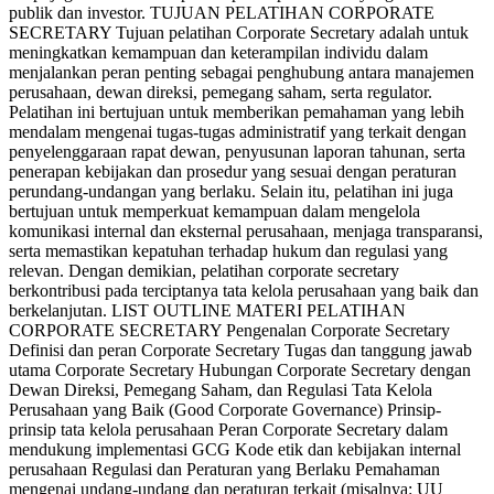
publik dan investor. TUJUAN PELATIHAN CORPORATE
SECRETARY Tujuan pelatihan Corporate Secretary adalah untuk
meningkatkan kemampuan dan keterampilan individu dalam
menjalankan peran penting sebagai penghubung antara manajemen
perusahaan, dewan direksi, pemegang saham, serta regulator.
Pelatihan ini bertujuan untuk memberikan pemahaman yang lebih
mendalam mengenai tugas-tugas administratif yang terkait dengan
penyelenggaraan rapat dewan, penyusunan laporan tahunan, serta
penerapan kebijakan dan prosedur yang sesuai dengan peraturan
perundang-undangan yang berlaku. Selain itu, pelatihan ini juga
bertujuan untuk memperkuat kemampuan dalam mengelola
komunikasi internal dan eksternal perusahaan, menjaga transparansi,
serta memastikan kepatuhan terhadap hukum dan regulasi yang
relevan. Dengan demikian, pelatihan corporate secretary
berkontribusi pada terciptanya tata kelola perusahaan yang baik dan
berkelanjutan. LIST OUTLINE MATERI PELATIHAN
CORPORATE SECRETARY Pengenalan Corporate Secretary
Definisi dan peran Corporate Secretary Tugas dan tanggung jawab
utama Corporate Secretary Hubungan Corporate Secretary dengan
Dewan Direksi, Pemegang Saham, dan Regulasi Tata Kelola
Perusahaan yang Baik (Good Corporate Governance) Prinsip-
prinsip tata kelola perusahaan Peran Corporate Secretary dalam
mendukung implementasi GCG Kode etik dan kebijakan internal
perusahaan Regulasi dan Peraturan yang Berlaku Pemahaman
mengenai undang-undang dan peraturan terkait (misalnya: UU