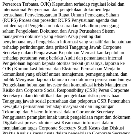
Perseroan Terbatas, OJK) Kepatuhan terhadap regulasi lokal dan
internasional Penyusunan dan pengelolaan dokumen legal
perusahaan Penyelenggaraan Rapat Umum Pemegang Saham
(RUPS) Proses dan prosedur RUPS Penyusunan agenda dan
notulen rapat Pengelolaan hak suara dan kehadiran pemegang
saham Pengelolaan Dokumen dan Arsip Perusahaan Sistem
manajemen dokumen yang efisien Arsip penting dan
penyimpanannya Pengelolaan informasi yang sensitif dan kepatuhan
terhadap perlindungan data pribadi Tanggung Jawab Corporate
Secretary dalam Pengawasan Kepatuhan Memastikan kepatuhan
terhadap peraturan yang berlaku Audit dan pemantauan internal
Pengelolaan laporan kepada otoritas terkait (misalnya, laporan ke
OJK) Komunikasi Internal dan Eksternal Perusahaan Menjalin
komunikasi yang efektif antara manajemen, pemegang saham, dan
publik Menyusun laporan tahunan dan dokumen perusahaan lainnya
Pengelolaan hubungan investor dan komunikasi krisis Manajemen
Risiko dan Corporate Social Responsibility (CSR) Peran Corporate
Secretary dalam identifikasi dan pengelolaan risiko perusahaan
Tanggung jawab sosial perusahaan dan pelaporan CSR Pemenuhan
kewajiban perusahaan terhadap masyarakat dan lingkungan
Teknologi dan Sistem Informasi dalam Corporate Secretary
Penggunaan perangkat lunak untuk pengelolaan rapat dan dokumen
Digitalisasi proses administrasi Keamanan informasi dalam
menjalankan tugas Corporate Secretary Studi Kasus dan Diskusi
Praktis Analisis kasus nyata dalam pengelolaan Corporate Secretary