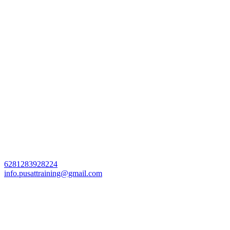
6281283928224
info.pusattraining@gmail.com