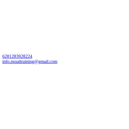
6281283928224
info.pusattraining@gmail.com