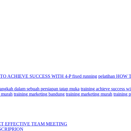
 TO ACHIEVE SUCCESS WITH 4-P fixed running
pelatihan HOW
langkah dalam sebuah persiapan tatap muka
training achieve success w
 murah
training marketing bandung
training marketing murah
training
T EFFECTIVE TEAM MEETING
SCRIPRION