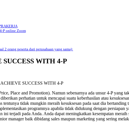
 PRAKERJA
4-P online Zoom
mal 2 orang peserta dari perusahaan yang sama):
 SUCCESS WITH 4-P
ACHIEVE SUCCESS WITH 4-P
 Price, Place and Promotion). Namun sebenarnya ada unsur 4-P yang tak 
diberikan perhatian untuk mencapai suatu keberhasilan atau kesuksesan
as tentunya tidak mungkin meraih kesuksesan pada saat dia bertanding 
implementasikan programnya apabila tidak didukung dengan persiapan 
n ini terjadi pada Anda. Anda dapat meningkatkan kesempatan meraih 
tau junior manager baik dibidang sales maupun marketing yang sering m