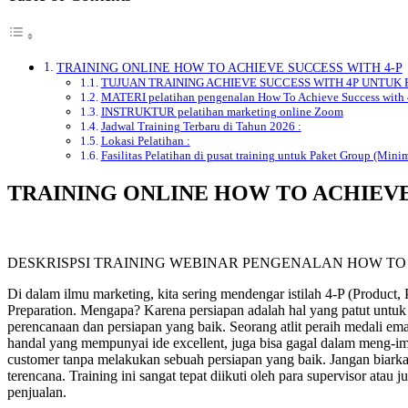
TRAINING ONLINE HOW TO ACHIEVE SUCCESS WITH 4-P
TUJUAN TRAINING ACHIEVE SUCCESS WITH 4P UNTUK
MATERI pelatihan pengenalan How To Achieve Success with 
INSTRUKTUR pelatihan marketing online Zoom
Jadwal Training Terbaru di Tahun 2026 :
Lokasi Pelatihan :
Fasilitas Pelatihan di pusat training untuk Paket Group (Mini
TRAINING ONLINE HOW TO ACHIEVE
DESKRISPSI TRAINING WEBINAR PENGENALAN HOW TO 
Di dalam ilmu marketing, kita sering mendengar istilah 4-P (Product,
Preparation. Mengapa? Karena persiapan adalah hal yang patut untuk 
perencanaan dan persiapan yang baik. Seorang atlit peraih medali em
handal yang mempunyai ide excellent, juga bisa gagal dalam meng-
customer tanpa melakukan sebuah persiapan yang baik. Jangan biarka
terencana. Training ini sangat tepat diikuti oleh para supervisor a
penjualan.