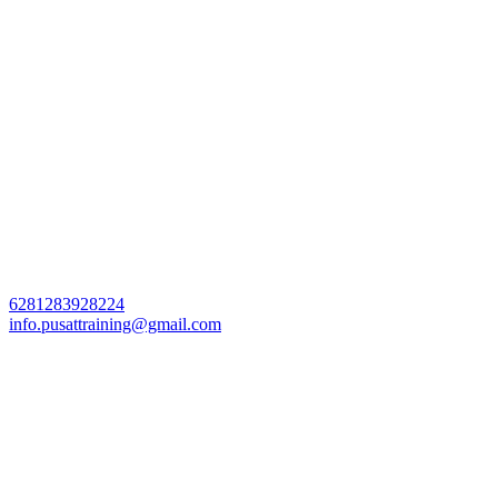
6281283928224
info.pusattraining@gmail.com