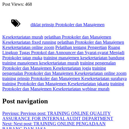
Post Views:
468
diklat prinsip Protokoler dan Manajemen
Kesekretariatan murah
pelatihan Protokoler dan Manajemen
Kesekretariatan fixed running
pelatihan Protokoler dan Manajemen
Kesekretariatan online zoom
Pelatihan tentang Pengertian
Ruang
Lingkup Tugas Protokol dan Announcer dan Syarat-syarat Menjadi
Protokoler tatap muka
training manajemen kesekretariatan bandung
training manajemen kesekretariatan murah
training pengenalan
Protokoler dan Manajemen Kesekretariatan jogja
training
pengenalan Protokoler dan Manajemen Kesekretariatan online zoom
training prinsip Protokoler dan Manajemen Kesekretariatan surabaya
training Protokoler dan Manajemen Kesekretariatan jakarta
training
Protokoler dan Manajemen Kesekretariatan webinar murah
Post navigation
Previous:
Previous post:
TRAINING ONLINE QUALITY
ASSURANCE FOR INTERNAL AUDIT DEPARTMENT
Next:
Next post:
TRAINING ONLINE PENGADAAN
BARANG DAN JASA