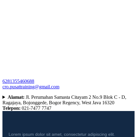
6281355460688
cro.pusattraining@gmail.com
Alamat:
Jl. Perumahan Samasta Citayam 2 No.9 Blok C - D,
Ragajaya, Bojonggede, Bogor Regency, West Java 16320
Telepon:
021-7477 7747
Lorem ipsum dolor sit amet, consectetur adipiscing elit.