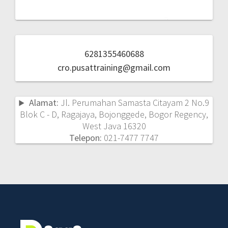
6281355460688
cro.pusattraining@gmail.com
Alamat:
Jl. Perumahan Samasta Citayam 2 No.9
Blok C - D, Ragajaya, Bojonggede, Bogor Regency,
West Java 16320
Telepon:
021-7477 7747