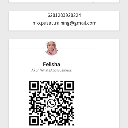
6281283928224
info.pusattraining@gmail.com