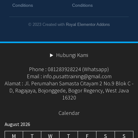
Conditions
Conditions
© 2023 Created with
Royal Elementor Addons
Hubungi Kami
Phone : 081283928224 (Whatsapp)
Email : info.pusattraining@gmail.com
Alamat : Jl. Perumahan Samasta Citayam 2 No.9 Blok C -
D, Ragajaya, Bojonggede, Bogor Regency, West Java
16320
Calendar
August 2026
M
T
W
T
F
S
S