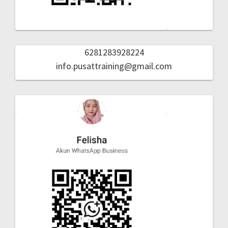
6281283928224
info.pusattraining@gmail.com