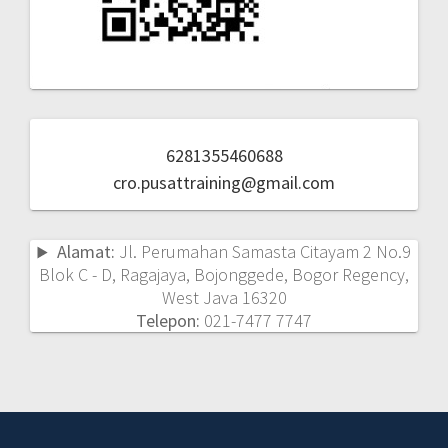
6281355460688
cro.pusattraining@gmail.com
Alamat:
Jl. Perumahan Samasta Citayam 2 No.9
Blok C - D, Ragajaya, Bojonggede, Bogor Regency,
West Java 16320
Telepon:
021-7477 7747