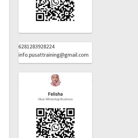
6281283928224
info.pusattraining@gmail.com