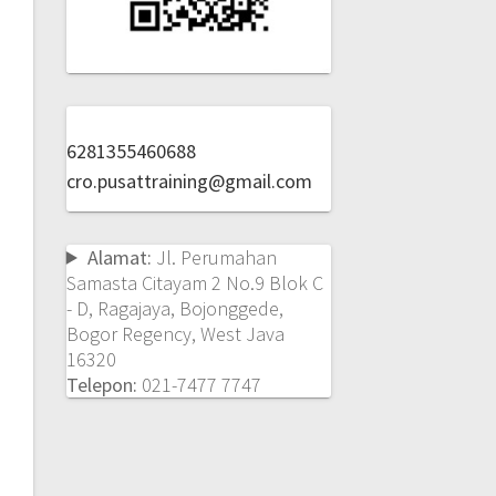
6281355460688
cro.pusattraining@gmail.com
Alamat:
Jl. Perumahan
Samasta Citayam 2 No.9 Blok C
- D, Ragajaya, Bojonggede,
Bogor Regency, West Java
16320
Telepon:
021-7477 7747