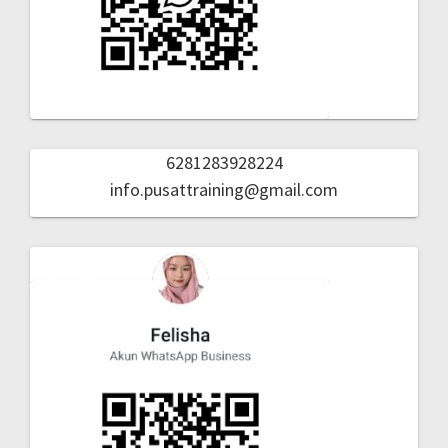
6281283928224
info.pusattraining@gmail.com