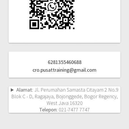
6281355460688
cro.pusattraining@gmail.com
Alamat:
Jl. Perumahan Samasta Citayam 2 No.9
Blok C - D, Ragajaya, Bojonggede, Bogor Regency,
West Java 16320
Telepon:
021-7477 7747