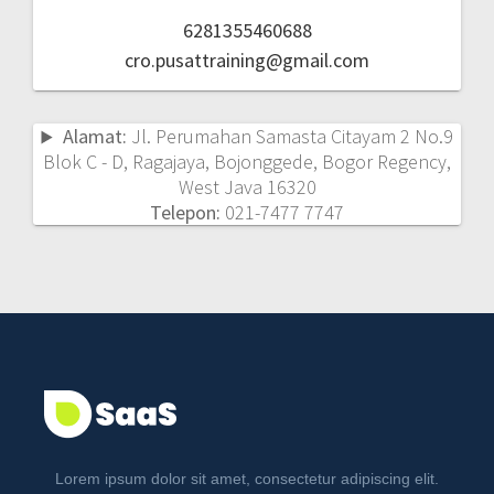
6281355460688
cro.pusattraining@gmail.com
Alamat:
Jl. Perumahan Samasta Citayam 2 No.9
Blok C - D, Ragajaya, Bojonggede, Bogor Regency,
West Java 16320
Telepon:
021-7477 7747
Lorem ipsum dolor sit amet, consectetur adipiscing elit.