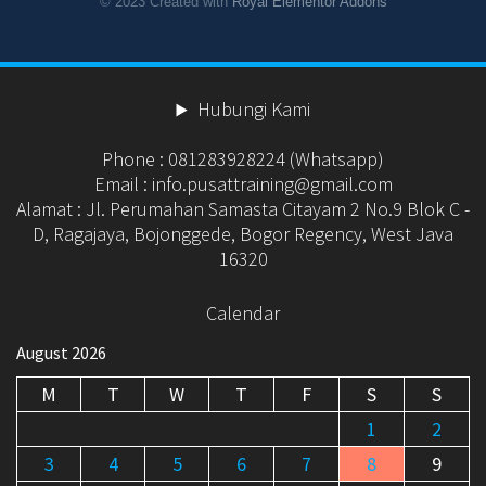
© 2023 Created with
Royal Elementor Addons
Hubungi Kami
Phone : 081283928224 (Whatsapp)
Email : info.pusattraining@gmail.com
Alamat : Jl. Perumahan Samasta Citayam 2 No.9 Blok C -
D, Ragajaya, Bojonggede, Bogor Regency, West Java
16320
Calendar
August 2026
M
T
W
T
F
S
S
1
2
3
4
5
6
7
8
9