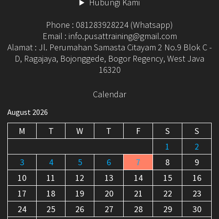
Hubungi Kami
Phone : 081283928224 (Whatsapp)
Email : info.pusattraining@gmail.com
Alamat : Jl. Perumahan Samasta Citayam 2 No.9 Blok C -
D, Ragajaya, Bojonggede, Bogor Regency, West Java
16320
Calendar
August 2026
M
T
W
T
F
S
S
1
2
3
4
5
6
7
8
9
10
11
12
13
14
15
16
17
18
19
20
21
22
23
24
25
26
27
28
29
30