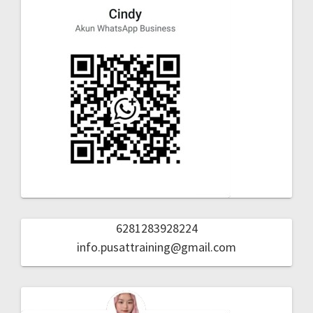
6281283928224
info.pusattraining@gmail.com