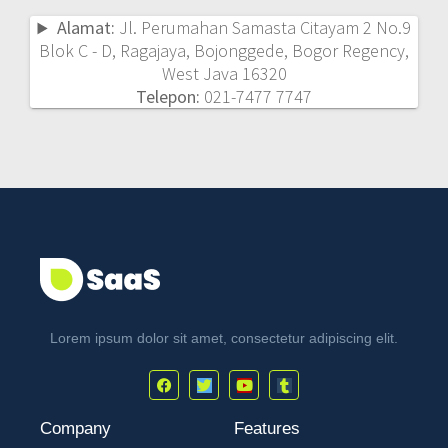
Alamat:
Jl. Perumahan Samasta Citayam 2 No.9
Blok C - D, Ragajaya, Bojonggede, Bogor Regency,
West Java 16320
Telepon:
021-7477 7747
Lorem ipsum dolor sit amet, consectetur adipiscing elit.
Company
Features