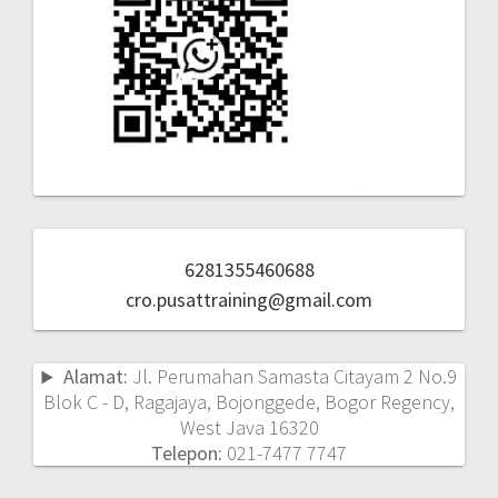
6281355460688
cro.pusattraining@gmail.com
Alamat:
Jl. Perumahan Samasta Citayam 2 No.9
Blok C - D, Ragajaya, Bojonggede, Bogor Regency,
West Java 16320
Telepon:
021-7477 7747