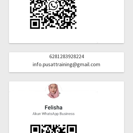
6281283928224
info.pusattraining@gmail.com