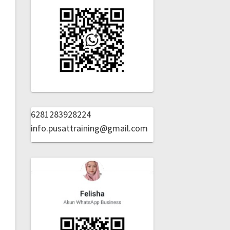
6281283928224
info.pusattraining@gmail.com