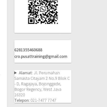
6281355460688
cro.pusattraining@gmail.com
Alamat:
Jl. Perumahan
Samasta Citayam 2 No.9 Blok C
- D, Ragajaya, Bojonggede,
Bogor Regency, West Java
16320
Telepon:
021-7477 7747