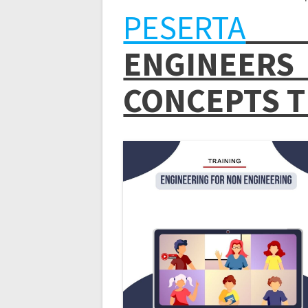
PESERTA
TR
ENGINEER
CONCEPTS T