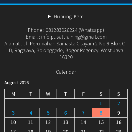
Hubungi Kami
Phone : 081283928224 (Whatsapp)
Email : info.pusattraining@gmail.com
Alamat : Jl. Perumahan Samasta Citayam 2 No.9 Blok C -
D, Ragajaya, Bojonggede, Bogor Regency, West Java
16320
Calendar
August 2026
M
T
W
T
F
S
S
1
2
3
4
5
6
7
8
9
10
11
12
13
14
15
16
17
18
19
20
21
22
23