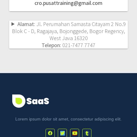
cro.pusattraining@gmail.com
Alamat:
Jl. Perumahan Samasta Citayam 2 No.9
Blok C - D, Ragajaya, Bojonggede, Bogor Regency,
West Java 16320
Telepon:
021-7477 7747
Lorem ipsum dolor sit amet, consectetur adipiscing elit.