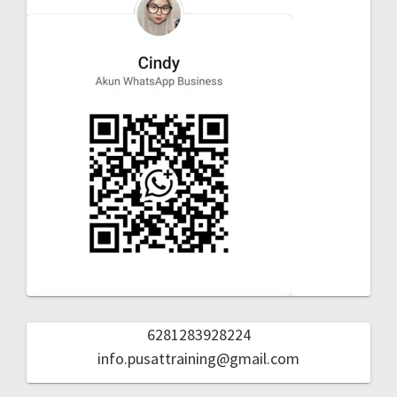
6281283928224
info.pusattraining@gmail.com