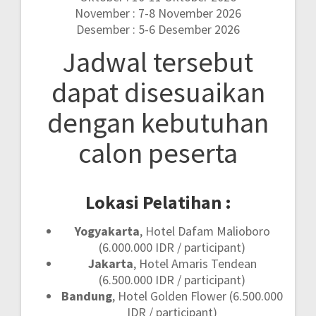
November : 7-8 November 2026
Desember : 5-6 Desember 2026
Jadwal tersebut
dapat disesuaikan
dengan kebutuhan
calon peserta
Lokasi Pelatihan :
Yogyakarta
, Hotel Dafam Malioboro
(6.000.000 IDR / participant)
Jakarta
, Hotel Amaris Tendean
(6.500.000 IDR / participant)
Bandung
, Hotel Golden Flower (6.500.000
IDR / participant)