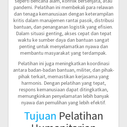
seperti bencana alam, konflik bersenjata, atau
pandemi. Pelatihan ini membekali para relawan
dan tenaga kemanusiaan dengan keterampilan
kritis dalam manajemen rantai pasok, distribusi
bantuan, dan penanganan logistik yang efisien.
Dalam situasi genting, akses cepat dan tepat
waktu ke sumber daya dan bantuan sangat
penting untuk menyelamatkan nyawa dan
membantu masyarakat yang terdampak.
Pelatihan ini juga meningkatkan koordinasi
antara badan-badan bantuan, militer, dan pihak-
pihak terkait, memastikan kerjasama yang
harmonis. Dengan pelatihan yang tepat,
respons kemanusiaan dapat ditingkatkan,
memungkinkan penyelamatan lebih banyak
nyawa dan pemulihan yang lebih efektif.
Tujuan
Pelatihan