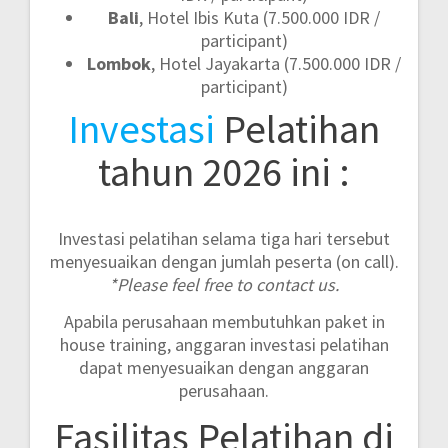
Bali
, Hotel Ibis Kuta (7.500.000 IDR /
participant)
Lombok
, Hotel Jayakarta (7.500.000 IDR /
participant)
Investasi
Pelatihan
tahun 2026 ini :
Investasi pelatihan selama tiga hari tersebut
menyesuaikan dengan jumlah peserta (on call).
*Please feel free to contact us.
Apabila perusahaan membutuhkan paket in
house training, anggaran investasi pelatihan
dapat menyesuaikan dengan anggaran
perusahaan.
Fasilitas Pelatihan di