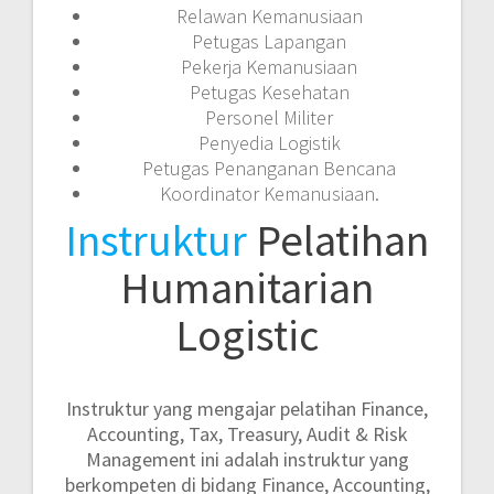
Relawan Kemanusiaan
Petugas Lapangan
Pekerja Kemanusiaan
Petugas Kesehatan
Personel Militer
Penyedia Logistik
Petugas Penanganan Bencana
Koordinator Kemanusiaan.
Instruktur
Pelatihan
Humanitarian
Logistic
Instruktur yang mengajar pelatihan Finance,
Accounting, Tax, Treasury, Audit & Risk
Management ini adalah instruktur yang
berkompeten di bidang Finance, Accounting,