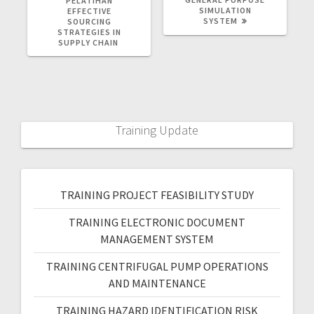
PELATIHAN
SIMULATION
EFFECTIVE
SYSTEM
SOURCING
STRATEGIES IN
SUPPLY CHAIN
Training Update
TRAINING PROJECT FEASIBILITY STUDY
TRAINING ELECTRONIC DOCUMENT
MANAGEMENT SYSTEM
TRAINING CENTRIFUGAL PUMP OPERATIONS
AND MAINTENANCE
TRAINING HAZARD IDENTIFICATION RISK