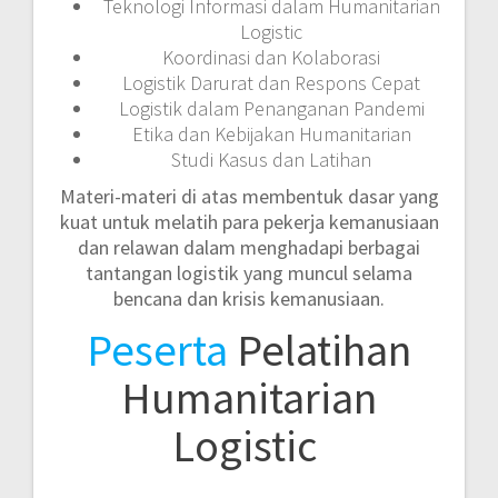
Teknologi Informasi dalam Humanitarian
Logistic
Koordinasi dan Kolaborasi
Logistik Darurat dan Respons Cepat
Logistik dalam Penanganan Pandemi
Etika dan Kebijakan Humanitarian
Studi Kasus dan Latihan
Materi-materi di atas membentuk dasar yang
kuat untuk melatih para pekerja kemanusiaan
dan relawan dalam menghadapi berbagai
tantangan logistik yang muncul selama
bencana dan krisis kemanusiaan.
Peserta
Pelatihan
Humanitarian
Logistic