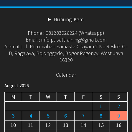
Hubungi Kami
Phone : 081283928224 (Whatsapp)
Email : info.pusattraining@gmail.com
Alamat : Jl. Perumahan Samasta Citayam 2 No.9 Blok C -
D, Ragajaya, Bojonggede, Bogor Regency, West Java
16320
Calendar
August 2026
M
T
W
T
F
S
S
1
2
3
4
5
6
7
8
9
10
11
12
13
14
15
16