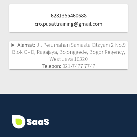
6281355460688
cro.pusattraining@gmail.com
Alamat:
Jl. Perumahan Samasta Citayam 2 No.9
Blok C - D, Ragajaya, Bojonggede, Bogor Regency,
West Java 16320
Telepon:
021-7477 7747