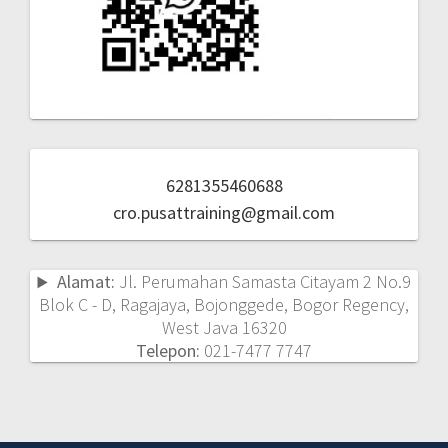
6281355460688
cro.pusattraining@gmail.com
Alamat:
Jl. Perumahan Samasta Citayam 2 No.9
Blok C - D, Ragajaya, Bojonggede, Bogor Regency,
West Java 16320
Telepon:
021-7477 7747