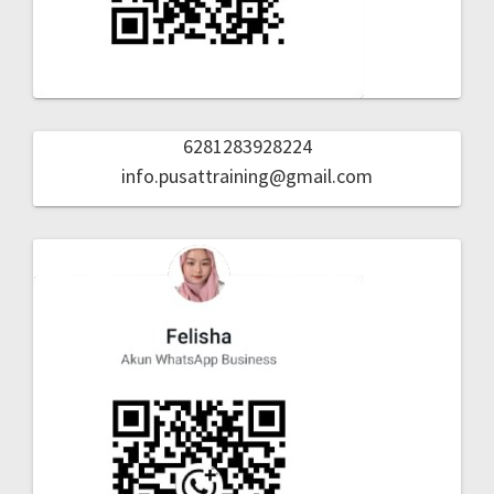
6281283928224
info.pusattraining@gmail.com