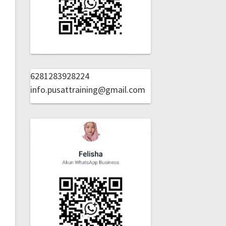
6281283928224
info.pusattraining@gmail.com