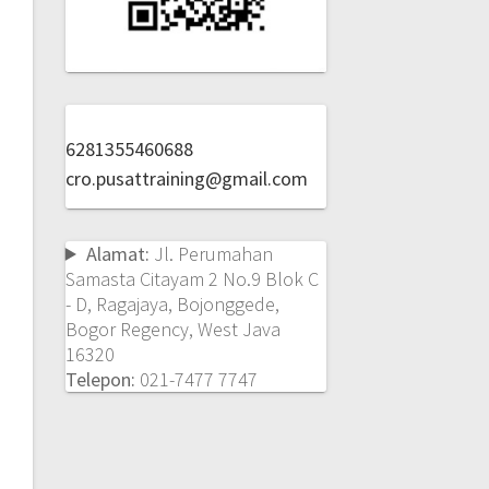
6281355460688
cro.pusattraining@gmail.com
Alamat:
Jl. Perumahan
Samasta Citayam 2 No.9 Blok C
- D, Ragajaya, Bojonggede,
Bogor Regency, West Java
16320
Telepon:
021-7477 7747