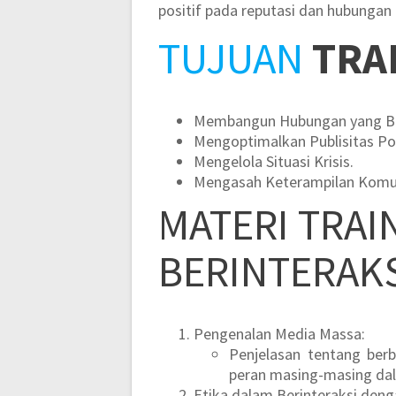
positif pada reputasi dan hubungan
TUJUAN
TRA
Membangun Hubungan yang Ba
Mengoptimalkan Publisitas Pos
Mengelola Situasi Krisis.
Mengasah Keterampilan Komun
MATERI
TRAI
BERINTERAK
Pengenalan Media Massa:
Penjelasan tentang berba
peran masing-masing da
Etika dalam Berinteraksi deng