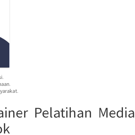
i.
haan.
yarakat.
ainer
Pelatihan Media
ok