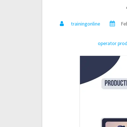
trainingonline
Fe
operator
pro