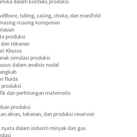
mika dalam konteks produksi
llbore, tubing, casing, choke, dan manifold
i masing-masing komponen
ntauan
a produksi
a dan tekanan
at Khusus
nak simulasi produksi
usus dalam analisis nodal
Langkah
n fluida
 produksi
ik dan perhitungan matematis
tkan produksi
 aliran, tekanan, dan produksi reservoir
s nyata dalam industri minyak dan gas
ndasi