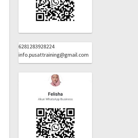
6281283928224
info.pusattraining@gmail.com