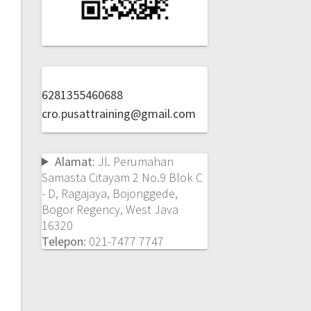
6281355460688
cro.pusattraining@gmail.com
Alamat:
Jl. Perumahan
Samasta Citayam 2 No.9 Blok C
- D, Ragajaya, Bojonggede,
Bogor Regency, West Java
16320
Telepon:
021-7477 7747