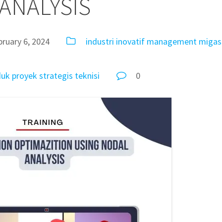
ANALYSIS
bruary 6, 2024
industri
inovatif
management
migas
duk
proyek
strategis
teknisi
0