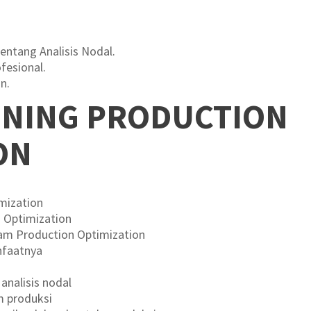
tang Analisis Nodal.
fesional.
n.
INING PRODUCTION
ON
mization
 Optimization
lam Production Optimization
nfaatnya
 analisis nodal
m produksi