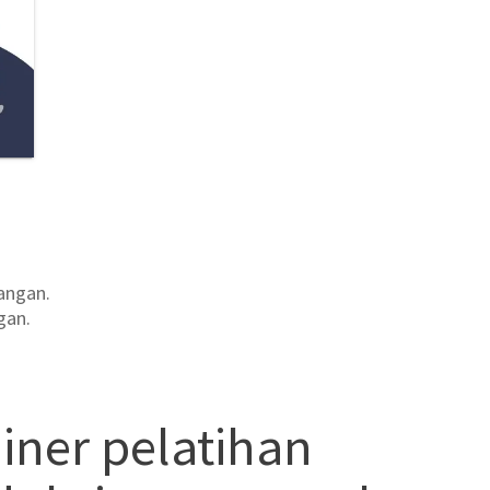
angan.
gan.
iner
pelatihan