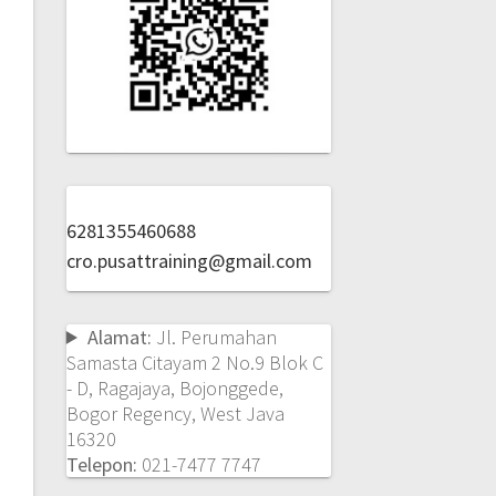
6281355460688
cro.pusattraining@gmail.com
Alamat:
Jl. Perumahan
Samasta Citayam 2 No.9 Blok C
- D, Ragajaya, Bojonggede,
Bogor Regency, West Java
16320
Telepon:
021-7477 7747