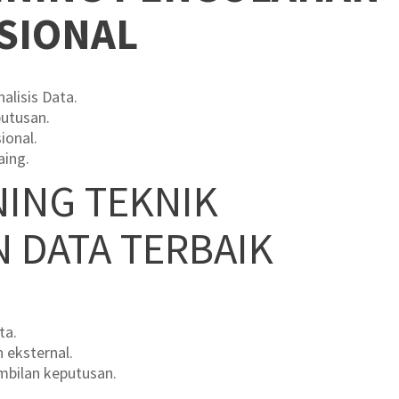
SIONAL
alisis Data.
utusan.
ional.
aing.
NING TEKNIK
 DATA TERBAIK
ta.
 eksternal.
mbilan keputusan.