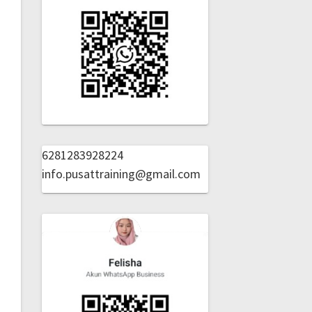
6281283928224
info.pusattraining@gmail.com