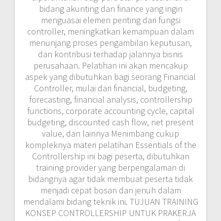
mendalami bidang teknik ini. TUJUAN TRAINING
KONSEP CONTROLLERSHIP UNTUK PRAKERJA
Dengan mengikuti pelatihan Essentials of the
Controllership Peserta dapat berbagi
pengetahuan / sharing knowledge mengenai
Essentials of the Controllership dengan peserta
dari perusahaan lain yang bergerak di bidang
Essentials of the Controllership MATERI
pelatihan Pengenalan Essentials of the
Controllership online Zoom 1. Overview of the
Controller’s Job a. Major Controllership
Functions b. The Controller’s Position Within
the Firm c. The Finance and Accounting
Departments d. CFO/Treasurer/Financial VP vs.
Controller e. Characteristics of Successful
Controllers f. Technical Capabilities,Managerial
and Leadership Style 2. Technical Aspects of
the Controller’s Function a. The Corporate
Accounting Cycle b. Understanding Strategic