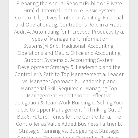
vs. Manager Approach b. Leadership and
Managerial Skill Required c. Managing Top
Management Expectation d. Effective
Delegation & Team Work Building e. Selling Your
Ideas to Upper Management f. Thinking Out of
Box 6. Future Trends for the Controller a. The
Controller as Value Added Business Partner b.
Strategic Planning vs. Budgeting c. Strategic
Control vs. Transactional Control d. Business
Control vs. Performance Control e. Financial
Consulting vs. Number Crunching f. Specific
Roles for Your Management Team Studi Kasus /
Praktek pemecahan masalah Essentials of the
Controllership METODE pelatihan Konsep
Controllership online Zoom Metode Training
Essentials of the Controllership dapat
menggunakan fasilitas training zoom atau
training online, dan bisa juga training offline
atau training tatap muka. INSTRUKTUR
Instruktur yang mengajar pelatihan Essentials