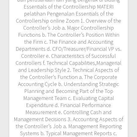
Accounting Cycle b. Understanding Strategic
Planning and Becoming Part of the Top
Management Team c. Evaluating Capital
Expenditure d. Financial Performance
Measurement e. Controlling Cash and
Management Decisions 3. Accounting Aspects of
the Controller’s Job a. Management Reporting
Systems b. Typical Management Reports c.
Preparing the Annual Report (Public or Private
Firm) d. Internal Control e. Basic System
Control Objectives f. Internal Auditing: Financial
and Operational g. Controller’s Role in a Fraud
Audit 4. Automating for Increased Productivity a.
Types of Management Information
Systems(MIS) b. Traditional: Accounting,
Operations and Mgt. c. Office and Accounting
Support Systems d. Accounting System
Development Strategy 5. Leadership and the
Controller’s Path to Top Management a. Leader