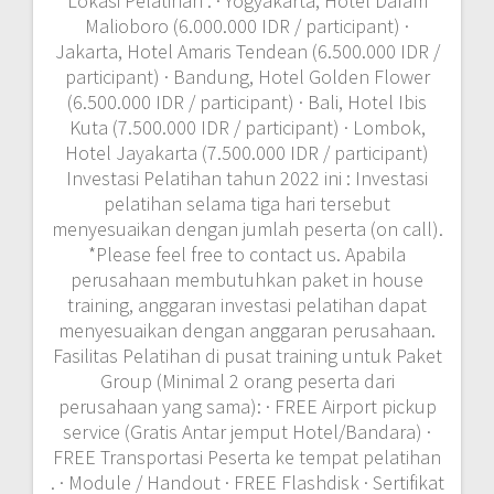
training, anggaran investasi pelatihan dapat
menyesuaikan dengan anggaran perusahaan.
Fasilitas Pelatihan di pusat training untuk Paket
Group (Minimal 2 orang peserta dari
perusahaan yang sama): · FREE Airport pickup
service (Gratis Antar jemput Hotel/Bandara) ·
FREE Transportasi Peserta ke tempat pelatihan
. · Module / Handout · FREE Flashdisk · Sertifikat
· FREE Bag or bagpackers (Tas Training) ·
Training Kit (Dokumentasi photo, Blocknote,
ATK, etc) · 2xCoffe Break & 1 Lunch, Dinner ·
FREE Souvenir Exclusive
trainingonline
December 29,
2022
0