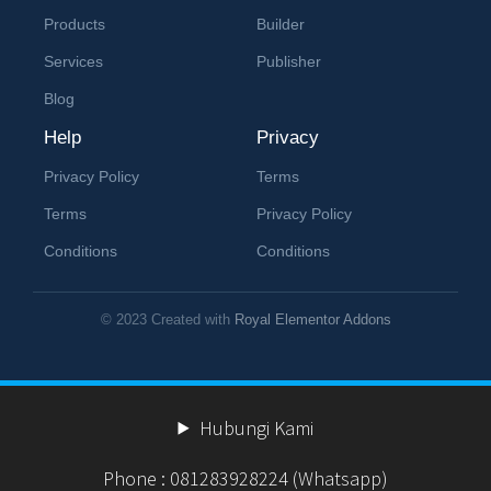
Hubungi Kami
Phone : 081283928224 (Whatsapp)
Email : info.pusattraining@gmail.com
Alamat : Jl. Perumahan Samasta Citayam 2 No.9 Blok C -
D, Ragajaya, Bojonggede, Bogor Regency, West Java
16320
Calendar
August 2026
M
T
W
T
F
S
S
1
2
3
4
5
6
7
8
9
10
11
12
13
14
15
16
17
18
19
20
21
22
23
24
25
26
27
28
29
30