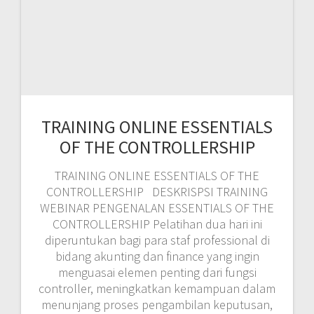
CONTROLLERSHIP DESKRISPSI TRAINING
WEBINAR PENGENALAN ESSENTIALS OF THE
CONTROLLERSHIP Pelatihan dua hari ini
diperuntukan bagi para staf professional di
bidang akunting dan finance yang ingin
menguasai elemen penting dari fungsi
controller, meningkatkan kemampuan dalam
menunjang proses pengambilan keputusan,
dan kontribusi terhadap jalannya bisnis
perusahaan. Pelatihan ini akan mencakup
aspek yang dibutuhkan bagi seorang Financial
Controller, mulai dari financial, budgeting,
forecasting, financial analysis, controllership
functions, corporate accounting cycle, capital
budgeting, discounted cash flow, net present
value, dan lainnya Menimbang cukup
kompleknya materi pelatihan Essentials of the
Controllership ini bagi peserta, dibutuhkan
training provider yang berpengalaman di