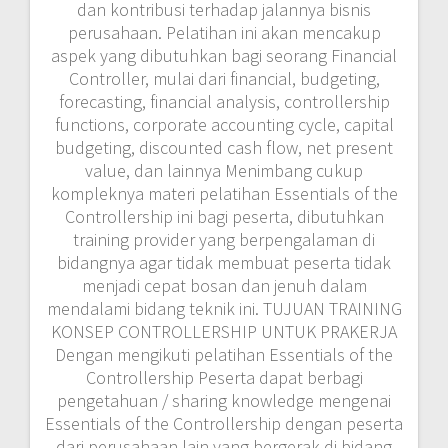
bidangnya agar tidak membuat peserta tidak
menjadi cepat bosan dan jenuh dalam
mendalami bidang teknik ini. TUJUAN TRAINING
KONSEP CONTROLLERSHIP UNTUK PRAKERJA
Dengan mengikuti pelatihan Essentials of the
Controllership Peserta dapat berbagi
pengetahuan / sharing knowledge mengenai
Essentials of the Controllership dengan peserta
dari perusahaan lain yang bergerak di bidang
Essentials of the Controllership MATERI
pelatihan Pengenalan Essentials of the
Controllership online Zoom 1. Overview of the
Controller’s Job a. Major Controllership
Functions b. The Controller’s Position Within
the Firm c. The Finance and Accounting
Departments d. CFO/Treasurer/Financial VP vs.
Controller e. Characteristics of Successful
Controllers f. Technical Capabilities,Managerial
and Leadership Style 2. Technical Aspects of
the Controller’s Function a. The Corporate