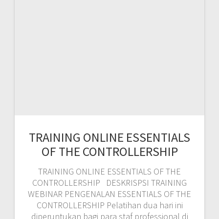
WEBINAR PENGENALAN ESSENTIALS OF THE
CONTROLLERSHIP Pelatihan dua hari ini
diperuntukan bagi para staf professional di
bidang akunting dan finance yang ingin
menguasai elemen penting dari fungsi
controller, meningkatkan kemampuan dalam
menunjang proses pengambilan keputusan,
dan kontribusi terhadap jalannya bisnis
perusahaan. Pelatihan ini akan mencakup
aspek yang dibutuhkan bagi seorang Financial
Controller, mulai dari financial, budgeting,
forecasting, financial analysis, controllership
functions, corporate accounting cycle, capital
budgeting, discounted cash flow, net present
value, dan lainnya Menimbang cukup
kompleknya materi pelatihan Essentials of the
Controllership ini bagi peserta, dibutuhkan
training provider yang berpengalaman di
bidangnya agar tidak membuat peserta tidak
menjadi cepat bosan dan jenuh dalam