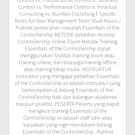
of the Controllership ini adalah instruktur yang
berkompeten di bidang Essentials of the
Controllership baik dari kalangan akademisi
maupun praktisi. PESERTA Peserta yang dapat
mengikuti training Essentials of the
Controllership ini adalah staff sdm atau
karyawan yang ingin mendalami bidang
Essentials of the Controllership . Karena
kompleksnya pelatihan ini, maka dibutuhkan
pendalaman yang lebih komprehensif melalui
sebuah training. Dan menjadi sebuah
kebutuhan akan training provider yang
berpengalaman di bidangnya agar tidak
membuat peserta menjadi cepat bosan dan
jenuh dalam mendalami bidang teknik ini.
Jadwal Training Terbaru di Tahun 2026 : · Batch
1 : 23 – 24 Januari 2026 · Batch 2 : 23 – 24
Februari 2026 · Batch 3 : 8 – 9 Maret 2026 ·
Batch 4 : 12 – 13 April 2026 · Batch 5 : 18 – 19