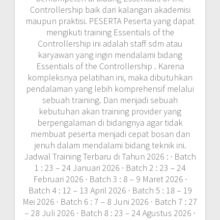
Batch 4 : 12 – 13 April 2026 · Batch 5 : 18 – 19
Mei 2026 · Batch 6 : 7 – 8 Juni 2026 · Batch 7 : 27
– 28 Juli 2026 · Batch 8 : 23 – 24 Agustus 2026 ·
Batch 9 : 13 – 14 September 2026 · Batch 10 : 11
– 12 Oktober 2026 · Batch 11 : 9 – 10 November
2026 · Batch 12 : 6 – 7 Desember 2026 · Batch
11 : 9 – 10 November 2026 · Batch 12 : 6 – 7
Desember 2026 Jadwal tersebut dapat
disesuaikan dengan kebutuhan calon peserta
Lokasi Pelatihan : · Yogyakarta, Hotel Dafam
Malioboro (6.000.000 IDR / participant) ·
Jakarta, Hotel Amaris Tendean (6.500.000 IDR /
participant) · Bandung, Hotel Golden Flower
(6.500.000 IDR / participant) · Bali, Hotel Ibis
Kuta (7.500.000 IDR / participant) · Lombok,
Hotel Jayakarta (7.500.000 IDR / participant)
Investasi Pelatihan tahun 2022 ini : Investasi
pelatihan selama tiga hari tersebut
menyesuaikan dengan jumlah peserta (on call).
*Please feel free to contact us. Apabila