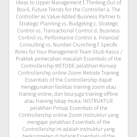
mengajar pelatihan Essentials of the
Controllership ini adalah instruktur yang
berkompeten di bidang Essentials of the
Controllership baik dari kalangan akademisi
maupun praktisi. PESERTA Peserta yang dapat
mengikuti training Essentials of the
Controllership ini adalah staff sdm atau
karyawan yang ingin mendalami bidang
Essentials of the Controllership . Karena
kompleksnya pelatihan ini, maka dibutuhkan
pendalaman yang lebih komprehensif melalui
sebuah training. Dan menjadi sebuah
kebutuhan akan training provider yang
berpengalaman di bidangnya agar tidak
membuat peserta menjadi cepat bosan dan
jenuh dalam mendalami bidang teknik ini.
Jadwal Training Terbaru di Tahun 2026 : · Batch
1 : 23 – 24 Januari 2026 · Batch 2 : 23 – 24
Februari 2026 · Batch 3 : 8 – 9 Maret 2026 ·