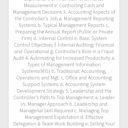
Management Expectation d. Effective
Delegation & Team Work Building e. Selling Your
Ideas to Upper Management f. Thinking Out of
Box 6. Future Trends for the Controller a. The
Controller as Value Added Business Partner b.
Strategic Planning vs. Budgeting c. Strategic
Control vs. Transactional Control d. Business
Control vs. Performance Control e. Financial
Consulting vs. Number Crunching f. Specific
Roles for Your Management Team Studi Kasus /
Praktek pemecahan masalah Essentials of the
Controllership METODE pelatihan Konsep
Controllership online Zoom Metode Training
Essentials of the Controllership dapat
menggunakan fasilitas training zoom atau
training online, dan bisa juga training offline
atau training tatap muka. INSTRUKTUR
pelatihan Prinsip Essentials of the
Controllership online Zoom Instruktur yang