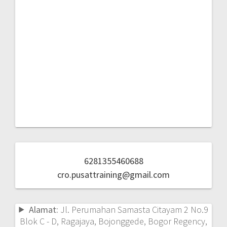
Alamat:
Jl. Perumahan Samasta Citayam 2 No.9
Blok C - D, Ragajaya, Bojonggede, Bogor Regency,
West Java 16320
Telepon:
021-7477 7747
Lorem ipsum dolor sit amet, consectetur adipiscing elit.
Company
Features