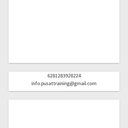
6281355460688
cro.pusattraining@gmail.com