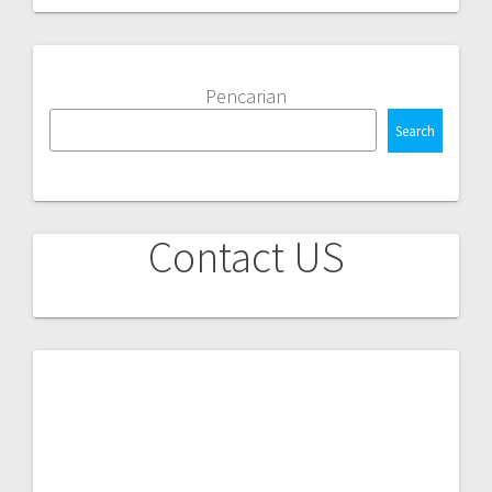
6281283928224
info.pusattraining@gmail.com