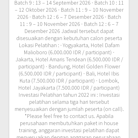
perusahaan membutuhkan paket in house
training, anggaran investasi pelatihan dapat
menyesuaikan dengan anggaran perusahaan.
Fasilitas Pelatihan di pusat training untuk Paket
Group (Minimal 2 orang peserta dari
perusahaan yang sama): · FREE Airport pickup
service (Gratis Antar jemput Hotel/Bandara) ·
FREE Transportasi Peserta ke tempat pelatihan
. · Module / Handout · FREE Flashdisk · Sertifikat
· FREE Bag or bagpackers (Tas Training) ·
Training Kit (Dokumentasi photo, Blocknote,
ATK, etc) · 2xCoffe Break & 1 Lunch, Dinner ·
FREE Souvenir Exclusive
trainingonline
October 12,
2022
0