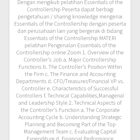
Planning and Becoming Part of the Top
Management Team c. Evaluating Capital
Expenditure d. Financial Performance
Measurement e. Controlling Cash and
Management Decisions 3. Accounting Aspects of
the Controller’s Job a. Management Reporting
Systems b. Typical Management Reports c.
Preparing the Annual Report (Public or Private
Firm) d. Internal Control e. Basic System
Control Objectives f. Internal Auditing: Financial
and Operational g. Controller’s Role in a Fraud
Audit 4. Automating for Increased Productivity a.
Types of Management Information
Systems(MIS) b. Traditional: Accounting,
Operations and Mgt. c. Office and Accounting
Support Systems d. Accounting System
Development Strategy 5. Leadership and the
Controller’s Path to Top Management a. Leader
vs. Manager Approach b. Leadership and
Managerial Skill Required c. Managing Top