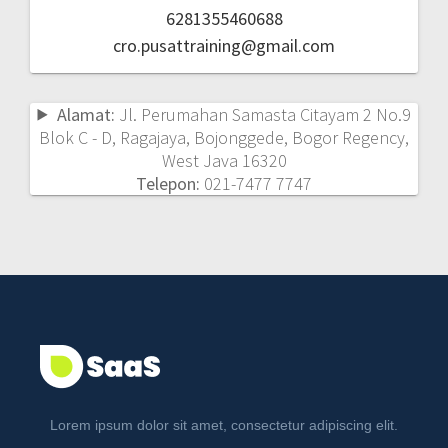
6281355460688
cro.pusattraining@gmail.com
Alamat:
Jl. Perumahan Samasta Citayam 2 No.9
Blok C - D, Ragajaya, Bojonggede, Bogor Regency,
West Java 16320
Telepon:
021-7477 7747
Lorem ipsum dolor sit amet, consectetur adipiscing elit.