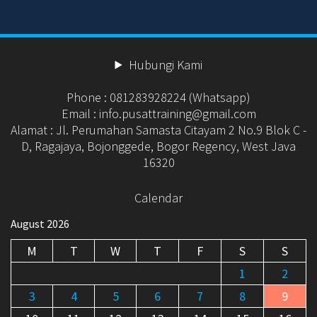
Hubungi Kami
Phone : 081283928224 (Whatsapp)
Email : info.pusattraining@gmail.com
Alamat : Jl. Perumahan Samasta Citayam 2 No.9 Blok C -
D, Ragajaya, Bojonggede, Bogor Regency, West Java
16320
Calendar
August 2026
M
T
W
T
F
S
S
1
2
3
4
5
6
7
8
9