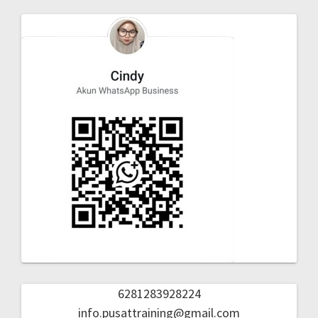
6281283928224
info.pusattraining@gmail.com