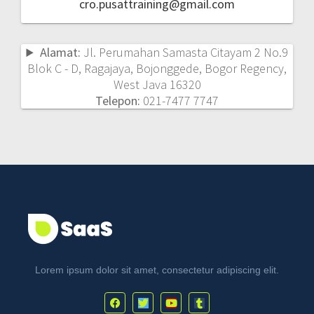
cro.pusattraining@gmail.com
Alamat:
Jl. Perumahan Samasta Citayam 2 No.9
Blok C - D, Ragajaya, Bojonggede, Bogor Regency,
West Java 16320
Telepon:
021-7477 7747
Lorem ipsum dolor sit amet, consectetur adipiscing elit.