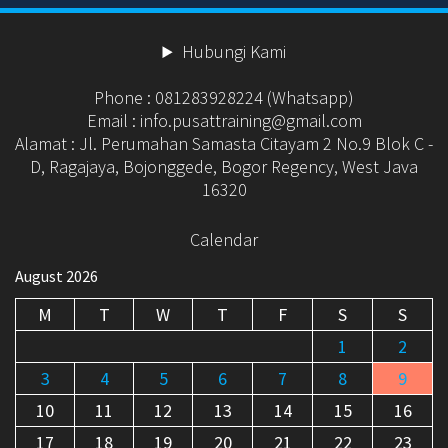
Hubungi Kami
Phone : 081283928224 (Whatsapp)
Email : info.pusattraining@gmail.com
Alamat : Jl. Perumahan Samasta Citayam 2 No.9 Blok C -
D, Ragajaya, Bojonggede, Bogor Regency, West Java
16320
Calendar
August 2026
M
T
W
T
F
S
S
1
2
3
4
5
6
7
8
9
10
11
12
13
14
15
16
17
18
19
20
21
22
23