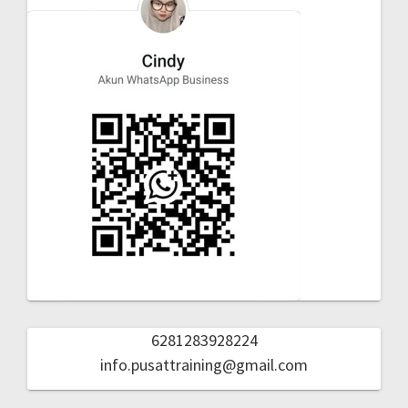
6281283928224
info.pusattraining@gmail.com