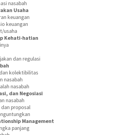
masi nasabah
yakan Usaha
oran keuangan
asio keuangan
it/usaha
ip Kehati-hatian
inya
jakan dan regulasi
abah
dan kolektibilitas
n nasabah
alah nasabah
si, dan Negosiasi
an nasabah
 dan proposal
menguntungkan
ationship Management
ngka panjang
abah