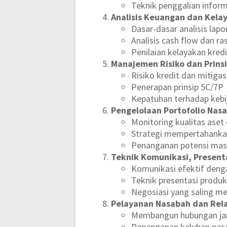
Teknik penggalian infor
Analisis Keuangan dan Kela
Dasar-dasar analisis lap
Analisis cash flow dan r
Penilaian kelayakan kred
Manajemen Risiko dan Prins
Risiko kredit dan mitigas
Penerapan prinsip 5C/7P
Kepatuhan terhadap kebi
Pengelolaan Portofolio Nas
Monitoring kualitas aset 
Strategi mempertahanka
Penanganan potensi mas
Teknik Komunikasi, Presenta
Komunikasi efektif deng
Teknik presentasi produk
Negosiasi yang saling 
Pelayanan Nasabah dan Rel
Membangun hubungan ja
Penanganan keluhan nas