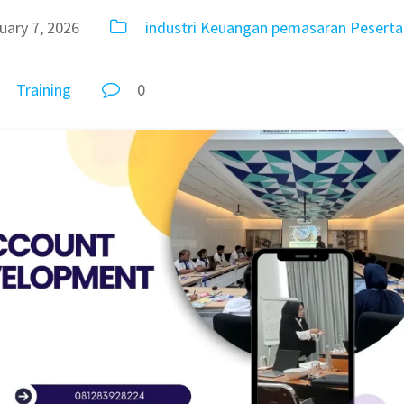
uary 7, 2026
industri
Keuangan
pemasaran
Peserta
Training
0