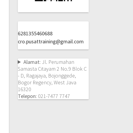
6281355460688
cro.pusattraining@gmail.com
Alamat:
Jl. Perumahan
Samasta Citayam 2 No.9 Blok C
- D, Ragajaya, Bojonggede,
Bogor Regency, West Java
16320
Telepon:
021-7477 7747