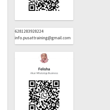
6281283928224
info.pusattraining@gmail.com