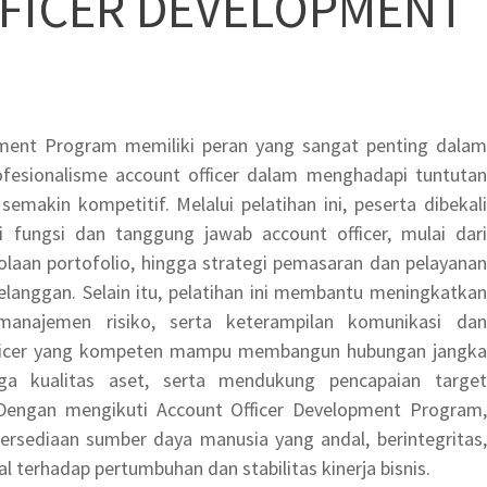
FICER DEVELOPMENT
pment Program memiliki peran yang sangat penting dalam
fesionalisme account officer dalam menghadapi tuntutan
semakin kompetitif. Melalui pelatihan ini, peserta dibekali
ungsi dan tanggung jawab account officer, mulai dari
olaan portofolio, hingga strategi pemasaran dan pelayanan
elanggan. Selain itu, pelatihan ini membantu meningkatkan
manajemen risiko, serta keterampilan komunikasi dan
 officer yang kompeten mampu membangun hubungan jangka
ga kualitas aset, serta mendukung pencapaian target
 Dengan mengikuti Account Officer Development Program,
rsediaan sumber daya manusia yang andal, berintegritas,
al terhadap pertumbuhan dan stabilitas kinerja bisnis.