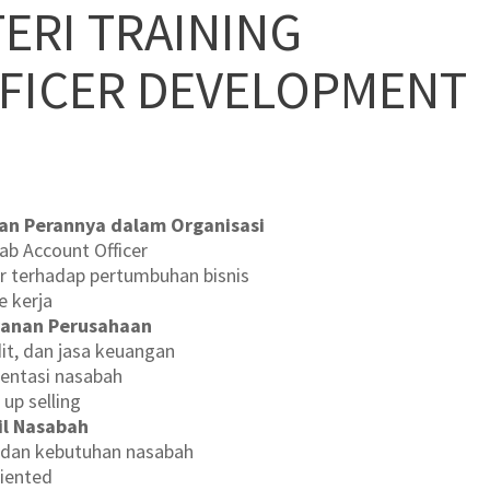
ERI TRAINING
FICER DEVELOPMENT
dan Perannya dalam Organisasi
ab Account Officer
er terhadap pertumbuhan bisnis
e kerja
anan Perusahaan
it, dan jasa keuangan
mentasi nasabah
 up selling
il Nasabah
ik dan kebutuhan nasabah
iented