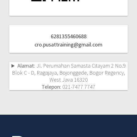
6281355460688
cro.pusattraining@gmail.com
Alamat:
Jl. Perumahan Samasta Citayam 2 No.9
Blok C - D, Ragajaya, Bojonggede, Bogor Regency,
West Java 16320
Telepon:
021-7477 7747