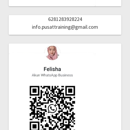
6281283928224
info.pusattraining@gmail.com