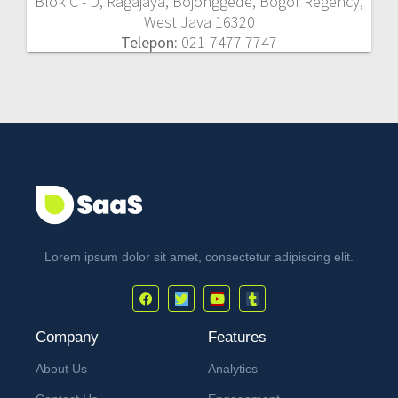
Blok C - D, Ragajaya, Bojonggede, Bogor Regency,
West Java 16320
Telepon:
021-7477 7747
Lorem ipsum dolor sit amet, consectetur adipiscing elit.
Company
Features
About Us
Analytics