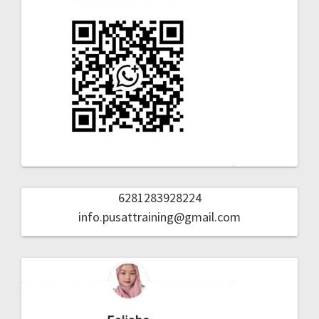
6281283928224
info.pusattraining@gmail.com