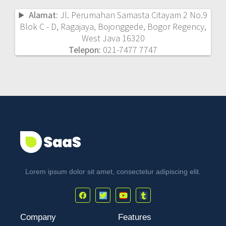
Alamat:
Jl. Perumahan Samasta Citayam 2 No.9
Blok C - D, Ragajaya, Bojonggede, Bogor Regency,
West Java 16320
Telepon:
021-7477 7747
Lorem ipsum dolor sit amet, consectetur adipiscing elit.
Company
Features