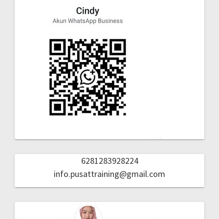
6281283928224
info.pusattraining@gmail.com