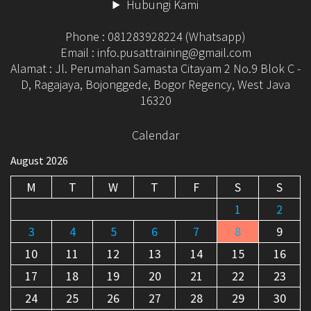
Hubungi Kami
Phone : 081283928224 (Whatsapp)
Email : info.pusattraining@gmail.com
Alamat : Jl. Perumahan Samasta Citayam 2 No.9 Blok C -
D, Ragajaya, Bojonggede, Bogor Regency, West Java
16320
Calendar
August 2026
M
T
W
T
F
S
S
1
2
3
4
5
6
7
8
9
10
11
12
13
14
15
16
17
18
19
20
21
22
23
24
25
26
27
28
29
30