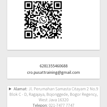
6281355460688
cro.pusattraining@gmail.com
Alamat:
Jl. Perumahan Samasta Citayam 2 No.9
Blok C - D, Ragajaya, Bojonggede, Bogor Regency,
West Java 16320
Telepon:
021-7477 7747