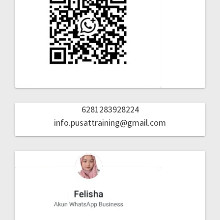
6281283928224
info.pusattraining@gmail.com