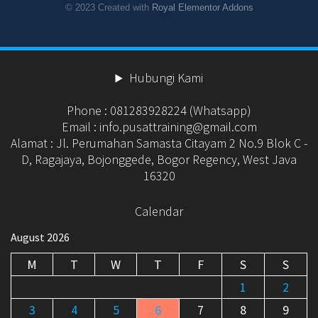
© 2023 Created with
Royal Elementor Addons
Hubungi Kami
Phone : 081283928224 (Whatsapp)
Email : info.pusattraining@gmail.com
Alamat : Jl. Perumahan Samasta Citayam 2 No.9 Blok C -
D, Ragajaya, Bojonggede, Bogor Regency, West Java
16320
Calendar
August 2026
M
T
W
T
F
S
S
1
2
3
4
5
6
7
8
9