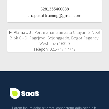
6281355460688
cro.pusattraining@gmail.com
Alamat:
Jl. Perumahan Samasta Citayam 2 No.9
Blok C - D, Ragajaya, Bojonggede, Bogor Regency,
West Java 16320
Telepon:
021-7477 7747
Lorem ipsum dolor sit amet, consectetur adipiscing elit.