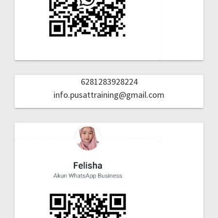
6281283928224
info.pusattraining@gmail.com