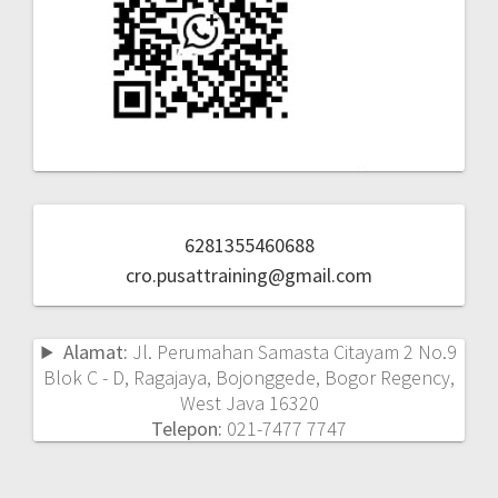
6281355460688
cro.pusattraining@gmail.com
Alamat:
Jl. Perumahan Samasta Citayam 2 No.9
Blok C - D, Ragajaya, Bojonggede, Bogor Regency,
West Java 16320
Telepon:
021-7477 7747