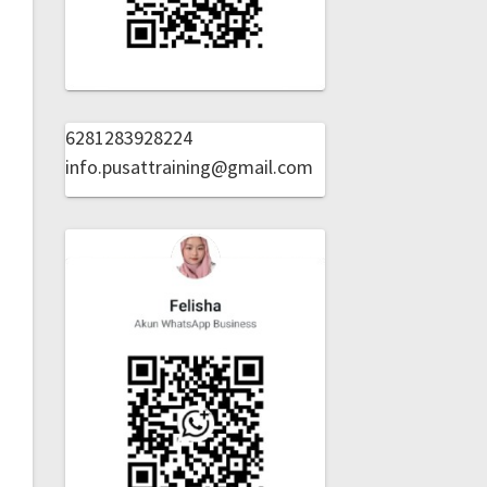
6281283928224
info.pusattraining@gmail.com