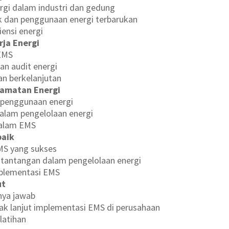
gi dalam industri dan gedung
 dan penggunaan energi terbarukan
iensi energi
rja Energi
 EMS
an audit energi
an berkelanjutan
lamatan Energi
it penggunaan energi
alam pengelolaan energi
 dalam EMS
baik
MS yang sukses
n tantangan dalam pengelolaan energi
mplementasi EMS
ut
nya jawab
ak lanjut implementasi EMS di perusahaan
elatihan