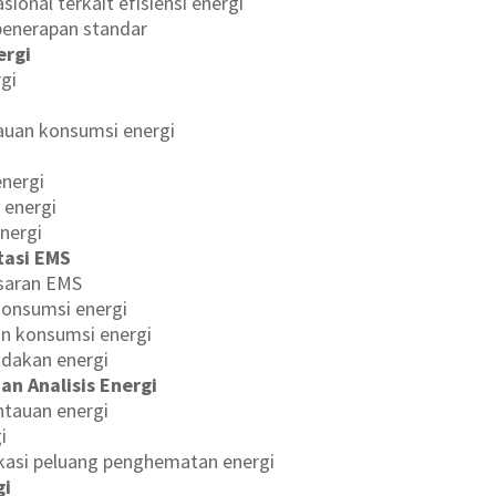
sional terkait efisiensi energi
penerapan standar
ergi
rgi
uan konsumsi energi
energi
 energi
energi
tasi EMS
asaran EMS
konsumsi energi
n konsumsi energi
ndakan energi
n Analisis Energi
ntauan energi
i
fikasi peluang penghematan energi
gi