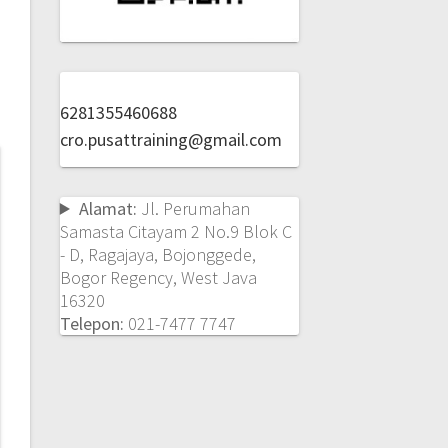
6281355460688
cro.pusattraining@gmail.com
Alamat:
Jl. Perumahan
Samasta Citayam 2 No.9 Blok C
- D, Ragajaya, Bojonggede,
Bogor Regency, West Java
16320
Telepon:
021-7477 7747