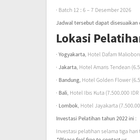
· Batch 12 : 6 – 7 Desember 2026
Jadwal tersebut dapat disesuaikan
Lokasi Pelatiha
·
Yogyakarta
, Hotel Dafam Malioboro
·
Jakarta
, Hotel Amaris Tendean (6.5
·
Bandung
, Hotel Golden Flower (6.5
·
Bali
, Hotel Ibis Kuta (7.500.000 IDR 
·
Lombok
, Hotel Jayakarta (7.500.00
Investasi Pelatihan tahun 2022 ini :
Investasi pelatihan selama tiga har
*Please feel free to contact us.