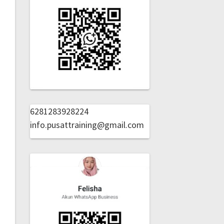
6281283928224
info.pusattraining@gmail.com