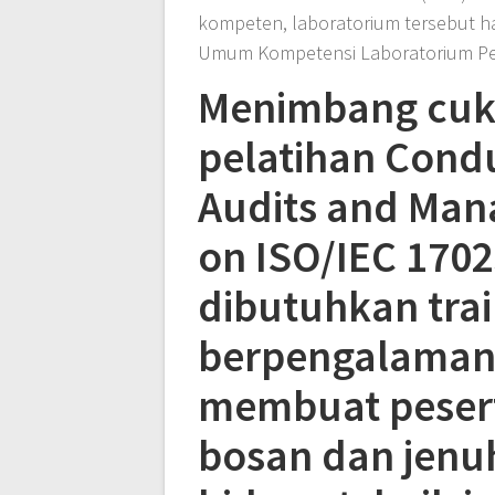
kompeten, laboratorium tersebut h
Umum Kompetensi Laboratorium Pen
Menimbang cuk
pelatihan Condu
Audits and Man
on ISO/IEC 1702
dibutuhkan trai
berpengalaman 
membuat pesert
bosan dan jen