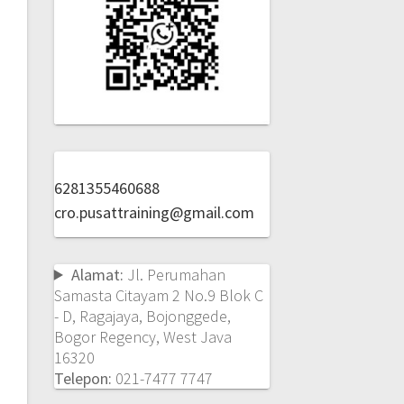
6281355460688
cro.pusattraining@gmail.com
Alamat:
Jl. Perumahan
Samasta Citayam 2 No.9 Blok C
- D, Ragajaya, Bojonggede,
Bogor Regency, West Java
16320
Telepon:
021-7477 7747