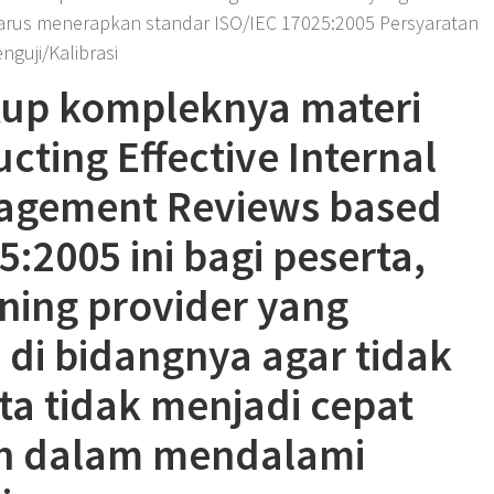
arus menerapkan standar ISO/IEC 17025:2005 Persyaratan
guji/Kalibrasi
up kompleknya materi
cting Effective Internal
agement Reviews based
5:2005 ini bagi peserta,
ning provider yang
di bidangnya agar tidak
a tidak menjadi cepat
uh dalam mendalami