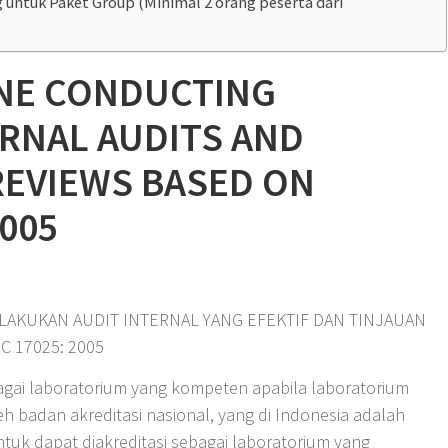
ng untuk Paket Group (Minimal 2 orang peserta dari
INE CONDUCTING
ERNAL AUDITS AND
EVIEWS BASED ON
2005
LAKUKAN AUDIT INTERNAL YANG EFEKTIF DAN TINJAUAN
C 17025: 2005
agai laboratorium yang kompeten apabila laboratorium
leh badan akreditasi nasional, yang di Indonesia adalah
ntuk dapat diakreditasi sebagai laboratorium yang