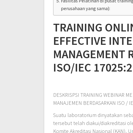
Fasilitas Pelatihan di pusat traini
perusahaan yang sama):
TRAINING ONL
EFFECTIVE INT
MANAGEMENT R
ISO/IEC 17025:
DESKRISPSI TRAINING WEBINAR ME
MANAJEMEN BERDASARKAN ISO / IE
Suatu laboratorium dinyatakan seb
tersebut telah diakui/diakreditasi o
Komite Akreditasi Nasional (KAN). U