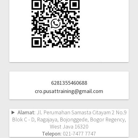
6281355460688
cro.pusattraining@gmail.com
Alamat:
Jl. Perumahan Samasta Citayam 2 No.9
Blok C - D, Ragajaya, Bojonggede, Bogor Regency,
West Java 16320
Telepon:
021-7477 7747