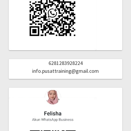
6281283928224
info.pusattraining@gmail.com