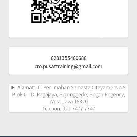
6281355460688
cro.pusattraining@gmail.com
Alamat:
Jl. Perumahan Samasta Citayam 2 No.9
Blok C - D, Ragajaya, Bojonggede, Bogor Regency,
West Java 16320
Telepon:
021-7477 7747