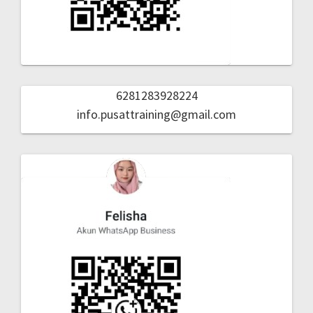
6281283928224
info.pusattraining@gmail.com