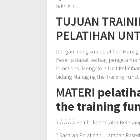
teknik ini.
TUJUAN TRAIN
PELATIHAN UN
Dengan mengikuti pelatihan Managin
Peserta dapat berbagi pengetahuan
Functions (Mengelola Unit Pelatiha
bidang Managing the Training Funct
MATERI
pelati
the training fu
1.Â Â Â Â Pembukaan/Latar Belakan
* Sasaran Pelatihan, Harapan Peser