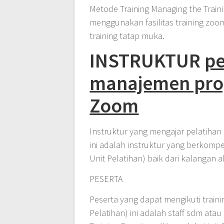
Metode Training Managing the Train
menggunakan fasilitas training zoom 
training tatap muka.
INSTRUKTUR
pe
manajemen prog
Zoom
Instruktur yang mengajar pelatihan 
ini adalah instruktur yang berkomp
Unit Pelatihan) baik dari kalangan 
PESERTA
Peserta yang dapat mengikuti traini
Pelatihan) ini adalah staff sdm at