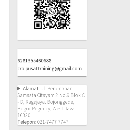
6281355460688
cro.pusattraining@gmail.com
Alamat:
Jl. Perumahan
Samasta Citayam 2 No.9 Blok C
- D, Ragajaya, Bojonggede,
Bogor Regency, West Java
16320
Telepon:
021-7477 7747