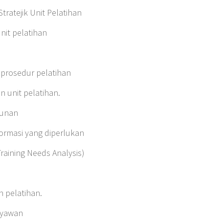
ratejik Unit Pelatihan
unit pelatihan
 prosedur pelatihan
n unit pelatihan.
hunan
ormasi yang diperlukan
Training Needs Analysis)
 pelatihan.
ryawan