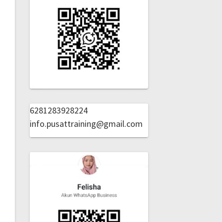
6281283928224
info.pusattraining@gmail.com