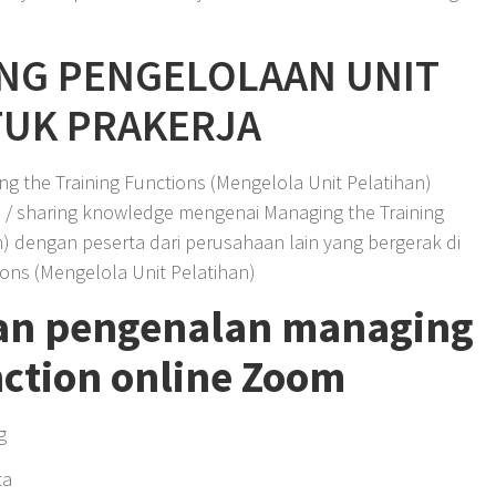
ING PENGELOLAAN UNIT
TUK PRAKERJA
g the Training Functions (Mengelola Unit Pelatihan)
 / sharing knowledge mengenai Managing the Training
n) dengan peserta dari perusahaan lain yang bergerak di
ions (Mengelola Unit Pelatihan)
han pengenalan managing
nction online Zoom
g
ta