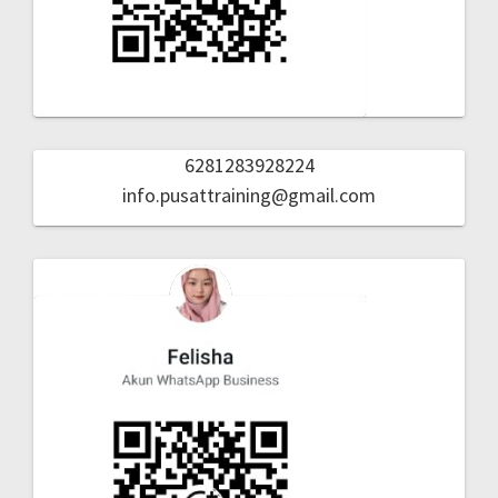
6281283928224
info.pusattraining@gmail.com