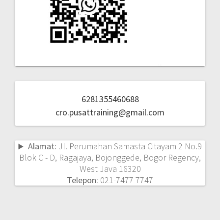
6281355460688
cro.pusattraining@gmail.com
Alamat:
Jl. Perumahan Samasta Citayam 2 No.9
Blok C - D, Ragajaya, Bojonggede, Bogor Regency,
West Java 16320
Telepon:
021-7477 7747