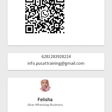
6281283928224
info.pusattraining@gmail.com