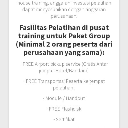
house training, anggaran investasi pelatihan
dapat menyesuaikan dengan anggaran
perusahaan.
Fasilitas Pelatihan di pusat
training untuk Paket Group
(Minimal 2 orang peserta dari
perusahaan yang sama):
· FREE Airport pickup service (Gratis Antar
jemput Hotel/Bandara)
· FREE Transportasi Peserta ke tempat
pelatihan .
· Module / Handout
· FREE Flashdisk
· Sertifikat