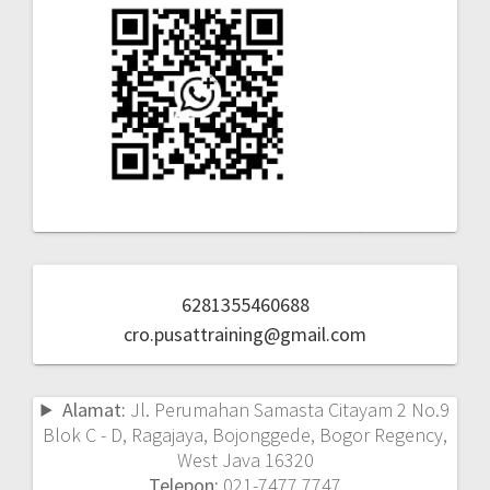
6281355460688
cro.pusattraining@gmail.com
Alamat:
Jl. Perumahan Samasta Citayam 2 No.9
Blok C - D, Ragajaya, Bojonggede, Bogor Regency,
West Java 16320
Telepon:
021-7477 7747