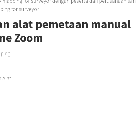
 mapping for surveyor dengan peserta dari perusahaan lain
ping for surveyor
an alat pemetaan manual
ine Zoom
pping
 Alat