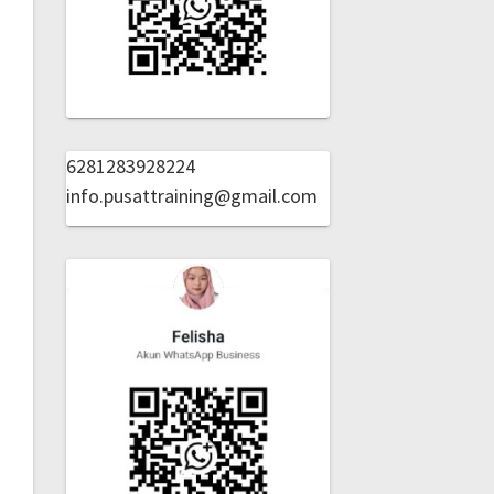
6281283928224
info.pusattraining@gmail.com