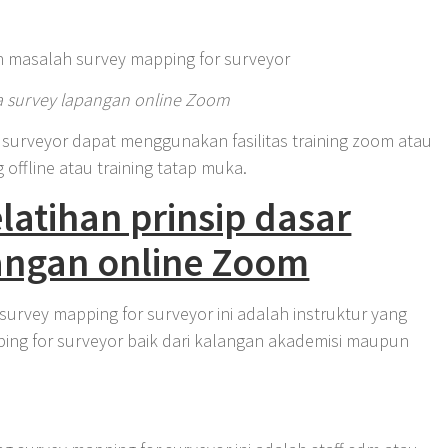
n masalah survey mapping for surveyor
a survey lapangan online Zoom
 surveyor dapat menggunakan fasilitas training zoom atau
ng offline atau training tatap muka.
latihan prinsip dasar
angan online Zoom
survey mapping for surveyor ini adalah instruktur yang
ing for surveyor baik dari kalangan akademisi maupun