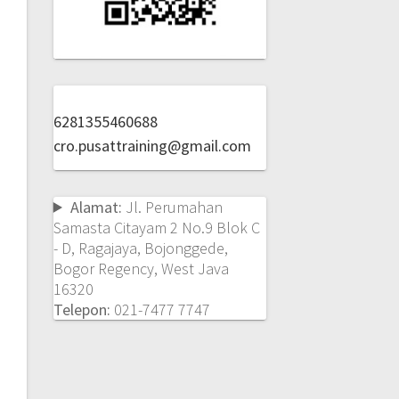
6281355460688
cro.pusattraining@gmail.com
Alamat:
Jl. Perumahan
Samasta Citayam 2 No.9 Blok C
- D, Ragajaya, Bojonggede,
Bogor Regency, West Java
16320
Telepon:
021-7477 7747