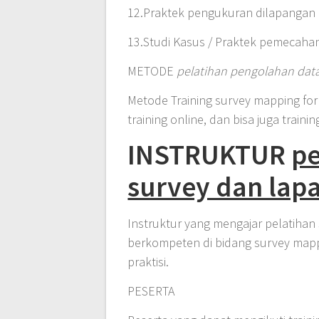
12.Praktek pengukuran dilapangan
13.Studi Kasus / Praktek pemecaha
METODE
pelatihan pengolahan dat
Metode Training survey mapping for
training online, dan bisa juga traini
INSTRUKTUR
pe
survey dan lap
Instruktur yang mengajar pelatihan 
berkompeten di bidang survey mapp
praktisi.
PESERTA