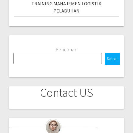
TRAINING MANAJEMEN LOGISTIK
PELABUHAN
Pencarian
Search
Contact US