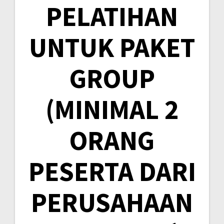
PELATIHAN
UNTUK PAKET
GROUP
(MINIMAL 2
ORANG
PESERTA DARI
PERUSAHAAN