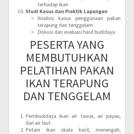
terhadap ikan
Studi Kasus dan Praktik Lapangan
Analisis kasus penggunaan pakan
terapung dan tenggelam
Diskusi dan evaluasi hasil budidaya
PESERTA YANG
MEMBUTUHKAN
PELATIHAN PAKAN
IKAN TERAPUNG
DAN TENGGELAM
Pembudidaya ikan air tawar, air payau,
dan air laut.
Petani ikan skala kecil, menengah,