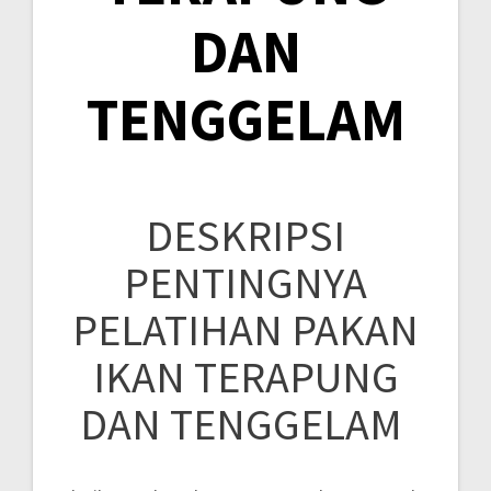
DAN
TENGGELAM
DESKRIPSI
PENTINGNYA
PELATIHAN PAKAN
IKAN TERAPUNG
DAN TENGGELAM