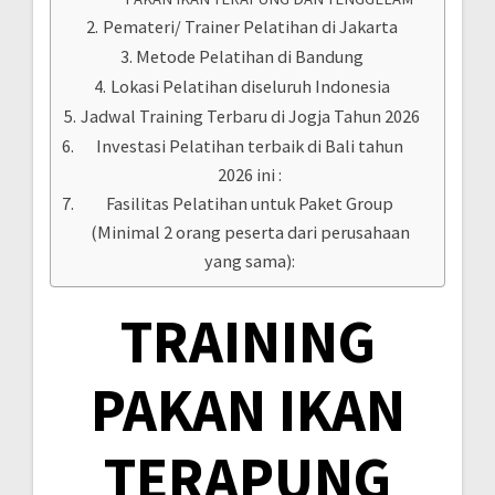
Pemateri/ Trainer Pelatihan di Jakarta
Metode Pelatihan di Bandung
Lokasi Pelatihan diseluruh Indonesia
Jadwal Training Terbaru di Jogja Tahun 2026
Investasi Pelatihan terbaik di Bali tahun
2026 ini :
Fasilitas Pelatihan untuk Paket Group
(Minimal 2 orang peserta dari perusahaan
yang sama):
TRAINING
PAKAN IKAN
TERAPUNG