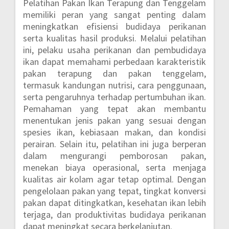
Pelatihan Pakan Ikan Terapung dan Tenggelam
memiliki peran yang sangat penting dalam
meningkatkan efisiensi budidaya perikanan
serta kualitas hasil produksi. Melalui pelatihan
ini, pelaku usaha perikanan dan pembudidaya
ikan dapat memahami perbedaan karakteristik
pakan terapung dan pakan tenggelam,
termasuk kandungan nutrisi, cara penggunaan,
serta pengaruhnya terhadap pertumbuhan ikan.
Pemahaman yang tepat akan membantu
menentukan jenis pakan yang sesuai dengan
spesies ikan, kebiasaan makan, dan kondisi
perairan. Selain itu, pelatihan ini juga berperan
dalam mengurangi pemborosan pakan,
menekan biaya operasional, serta menjaga
kualitas air kolam agar tetap optimal. Dengan
pengelolaan pakan yang tepat, tingkat konversi
pakan dapat ditingkatkan, kesehatan ikan lebih
terjaga, dan produktivitas budidaya perikanan
dapat meningkat secara berkelanjutan.