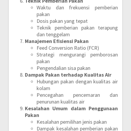
Teknik Pemberian Pakan
Waktu dan frekuensi pemberian
pakan
Dosis pakan yang tepat
Teknik pemberian pakan terapung
dan tenggelam
Manajemen Efisiensi Pakan
Feed Conversion Ratio (FCR)
Strategi mengurangi pemborosan
pakan
Pengendalian sisa pakan
Dampak Pakan terhadap Kualitas Air
Hubungan pakan dengan kualitas air
kolam
Pencegahan pencemaran dan
penurunan kualitas air
Kesalahan Umum dalam Penggunaan
Pakan
Kesalahan pemilihan jenis pakan
Dampak kesalahan pemberian pakan