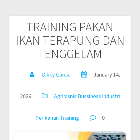
TRAINING PAKAN
IKAN TERAPUNG DAN
TENGGELAM
Dikky Garcia
January 14,
2026
Agribisnis
Bussiness
industri
Perikanan
Training
0