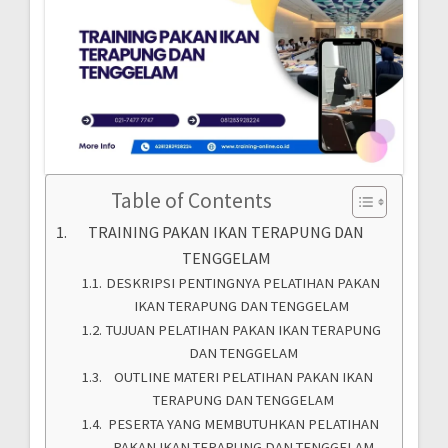
Table of Contents
TRAINING PAKAN IKAN TERAPUNG DAN
TENGGELAM
DESKRIPSI PENTINGNYA PELATIHAN PAKAN
IKAN TERAPUNG DAN TENGGELAM
TUJUAN PELATIHAN PAKAN IKAN TERAPUNG
DAN TENGGELAM
OUTLINE MATERI PELATIHAN PAKAN IKAN
TERAPUNG DAN TENGGELAM
PESERTA YANG MEMBUTUHKAN PELATIHAN
PAKAN IKAN TERAPUNG DAN TENGGELAM