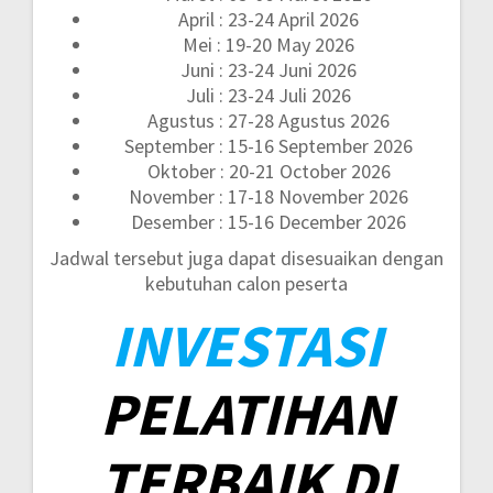
April : 23-24 April 2026
Mei : 19-20 May 2026
Juni : 23-24 Juni 2026
Juli : 23-24 Juli 2026
Agustus : 27-28 Agustus 2026
September : 15-16 September 2026
Oktober : 20-21 October 2026
November : 17-18 November 2026
Desember : 15-16 December 2026
Jadwal tersebut juga dapat disesuaikan dengan
kebutuhan calon peserta
INVESTASI
PELATIHAN
TERBAIK DI