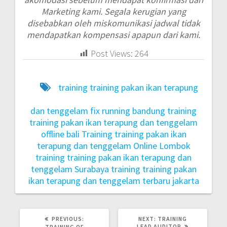
Marketing kami. Segala kerugian yang
disebabkan oleh miskomunikasi jadwal tidak
mendapatkan kompensasi apapun dari kami.
Post Views:
264
training training pakan ikan terapung
dan tenggelam fix running bandung
training
training pakan ikan terapung dan tenggelam
offline bali
Training training pakan ikan
terapung dan tenggelam Online Lombok
training training pakan ikan terapung dan
tenggelam Surabaya
training training pakan
ikan terapung dan tenggelam terbaru jakarta
PREVIOUS:
NEXT:
TRAINING
LEAD AUDITOR
TRAINING OF