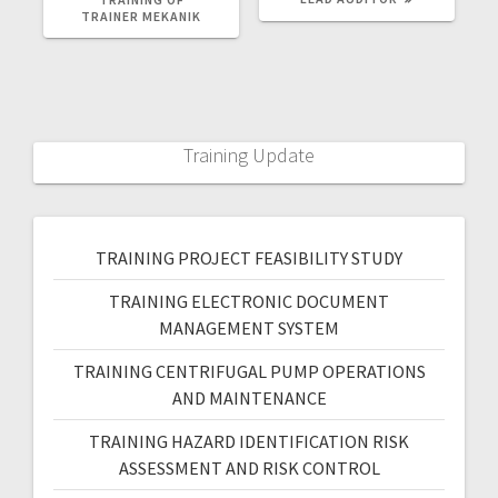
TRAINER MEKANIK
Training Update
TRAINING PROJECT FEASIBILITY STUDY
TRAINING ELECTRONIC DOCUMENT
MANAGEMENT SYSTEM
TRAINING CENTRIFUGAL PUMP OPERATIONS
AND MAINTENANCE
TRAINING HAZARD IDENTIFICATION RISK
ASSESSMENT AND RISK CONTROL