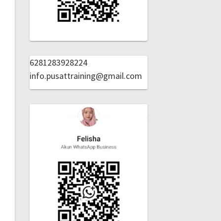
6281283928224
info.pusattraining@gmail.com