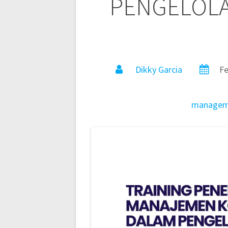
PENGELOLA
Dikky Garcia
Fe
managem