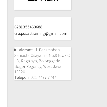
6281355460688
cro.pusattraining@gmail.com
Alamat:
Jl. Perumahan
Samasta Citayam 2 No.9 Blok C
- D, Ragajaya, Bojonggede,
Bogor Regency, West Java
16320
Telepon:
021-7477 7747