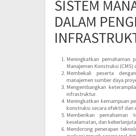
SISTEM MAN
DALAM PENG
INFRASTRUK
Meningkatkan pemahaman pe
Manajemen Konstruksi (CMS) d
Membekali peserta denga
manajemen sumber daya proye
Mengembangkan keterampilan d
infrastruktur.
Meningkatkan kemampuan pese
konstruksi secara efektif dan e
Memberikan pemahaman ten
keselamatan, dan keberlanjut
Mendorong penerapan teknolo
evaluasi proyek secara real-ti