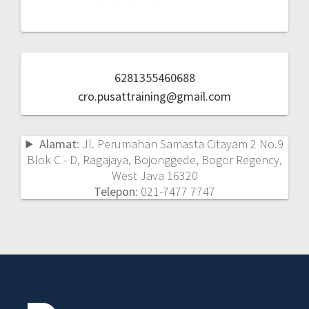
6281355460688
cro.pusattraining@gmail.com
Alamat:
Jl. Perumahan Samasta Citayam 2 No.9
Blok C - D, Ragajaya, Bojonggede, Bogor Regency,
West Java 16320
Telepon:
021-7477 7747