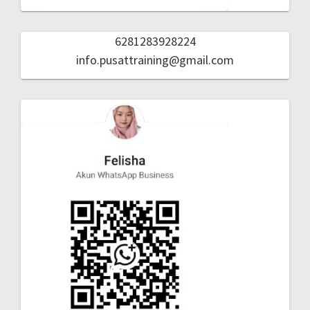
6281283928224
info.pusattraining@gmail.com