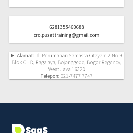
6281355460688
cro.pusattraining@gmail.com
Alamat:
Jl. Perumahan Samasta Citayam 2 No.9
Blok C - D, Ragajaya, Bojonggede, Bogor Regency,
West Java 16320
Telepon:
021-7477 7747