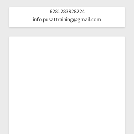
6281283928224
info.pusattraining@gmail.com