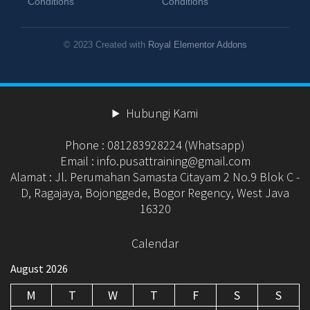
Conditions
Conditions
© 2023 Created with
Royal Elementor Addons
Hubungi Kami
Phone : 081283928224 (Whatsapp)
Email : info.pusattraining@gmail.com
Alamat : Jl. Perumahan Samasta Citayam 2 No.9 Blok C -
D, Ragajaya, Bojonggede, Bogor Regency, West Java
16320
Calendar
August 2026
M
T
W
T
F
S
S