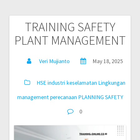
TRAINING SAFETY
PLANT MANAGEMENT
Veri Mujianto
May 18, 2025
HSE
industri
keselamatan
Lingkungan
management
perecanaan
PLANNING
SAFETY
0