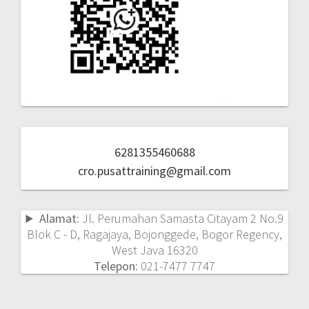
6281355460688
cro.pusattraining@gmail.com
Alamat:
Jl. Perumahan Samasta Citayam 2 No.9
Blok C - D, Ragajaya, Bojonggede, Bogor Regency,
West Java 16320
Telepon:
021-7477 7747