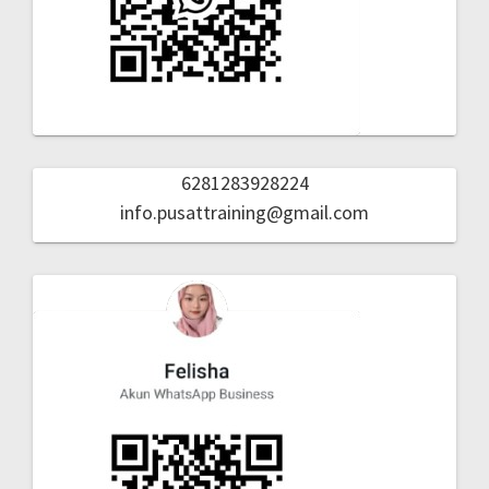
6281283928224
info.pusattraining@gmail.com