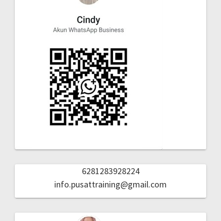
6281283928224
info.pusattraining@gmail.com