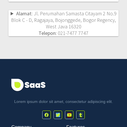
Alamat:
Jl. Perumahan Samasta Citayam 2 No.9
Blok C - D, Ragajaya, Bojonggede, Bogor Regency,
West Java 16320
Telepon:
021-7477 7747
Lorem ipsum dolor sit amet, consectetur adipiscing elit.