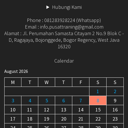
Hubungi Kami
Phone : 081283928224 (Whatsapp)
Email : info.pusattraining@gmail.com
Alamat : Jl. Perumahan Samasta Citayam 2 No.9 Blok C -
D, Ragajaya, Bojonggede, Bogor Regency, West Java
16320
Calendar
August 2026
M
T
W
T
F
S
S
1
2
3
4
5
6
7
8
9
10
11
12
13
14
15
16
17
18
19
20
21
22
23
24
25
26
27
28
29
30