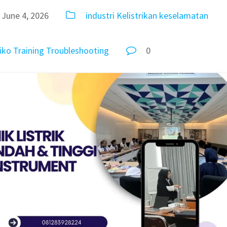
June 4, 2026
industri
Kelistrikan
keselamatan
iko
Training
Troubleshooting
0