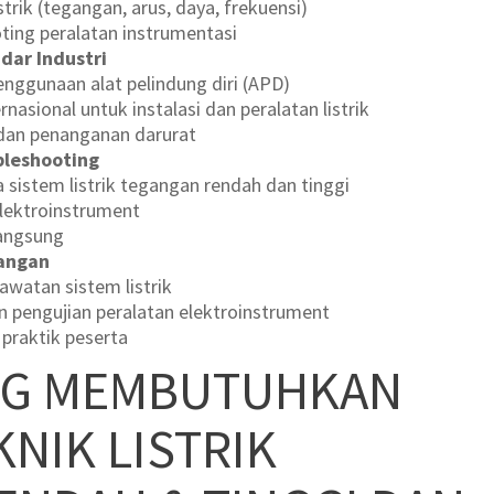
trik (tegangan, arus, daya, frekuensi)
oting peralatan instrumentasi
dar Industri
enggunaan alat pelindung diri (APD)
rnasional untuk instalasi dan peralatan listrik
dan penanganan darurat
bleshooting
a sistem listrik tegangan rendah dan tinggi
elektroinstrument
langsung
pangan
rawatan sistem listrik
an pengujian peralatan elektroinstrument
l praktik peserta
NG MEMBUTUHKAN
KNIK LISTRIK