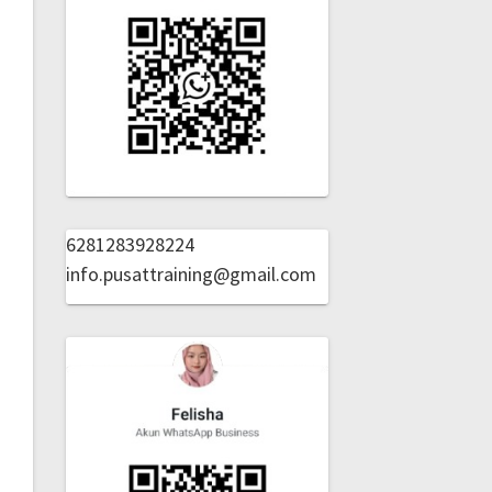
6281283928224
info.pusattraining@gmail.com