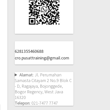
6281355460688
cro.pusattraining@gmail.com
Alamat:
Jl. Perumahan
Samasta Citayam 2 No.9 Blok C
- D, Ragajaya, Bojonggede,
Bogor Regency, West Java
16320
Telepon:
021-7477 7747