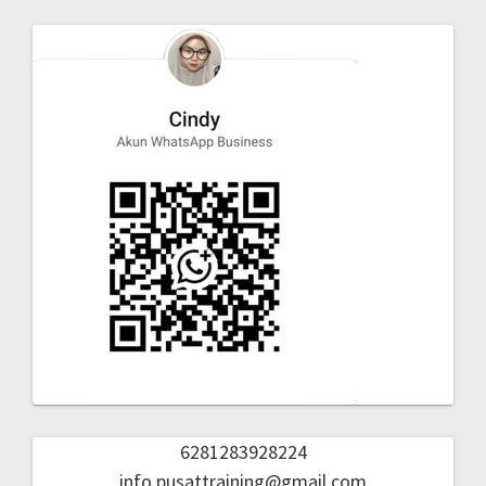
6281283928224
info.pusattraining@gmail.com