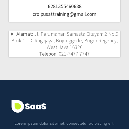
6281355460688
cro.pusattraining@gmail.com
Alamat:
Jl. Perumahan Samasta Citayam 2 No.9
Blok C - D, Ragajaya, Bojonggede, Bogor Regency,
West Java 16320
Telepon:
021-7477 7747
Lorem ipsum dolor sit amet, consectetur adipiscing elit.