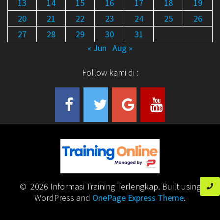
13
14
15
16
17
18
19
20
21
22
23
24
25
26
27
28
29
30
31
« Jun
Aug »
Follow kami di :
© 2026 Informasi Training Terlengkap. Built using
WordPress and
OnePage Express Theme
.