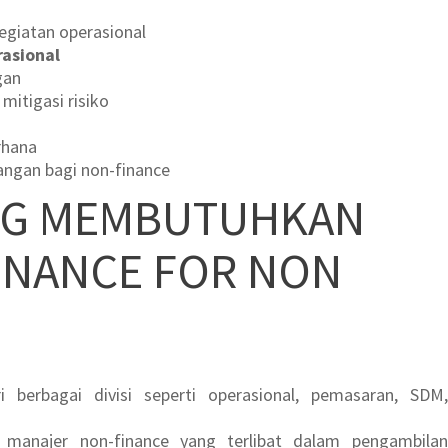
egiatan operasional
asional
gan
mitigasi risiko
rhana
ngan bagi non-finance
NG MEMBUTUHKAN
FINANCE FOR NON
 berbagai divisi seperti operasional, pemasaran, SDM,
n manajer non-finance yang terlibat dalam pengambilan