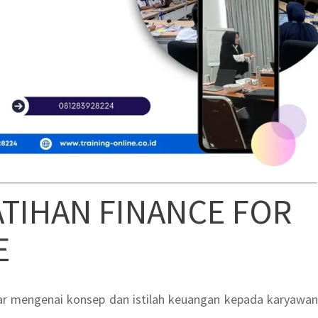
TIHAN FINANCE FOR
E
 mengenai konsep dan istilah keuangan kepada karyawan