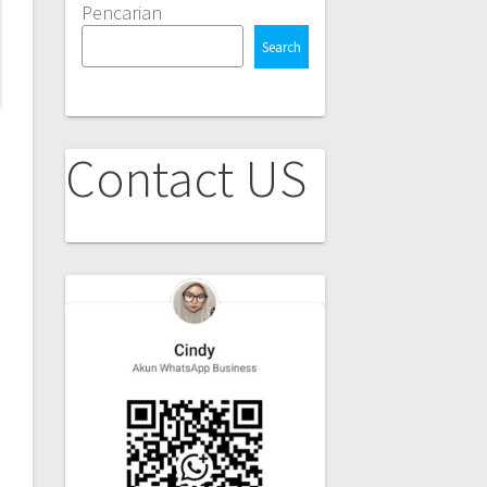
Pencarian
Search
Contact US