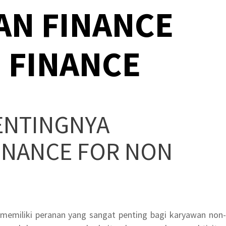
AN FINANCE
 FINANCE
ENTINGNYA
FINANCE FOR NON
 memiliki peranan yang sangat penting bagi karyawan non-