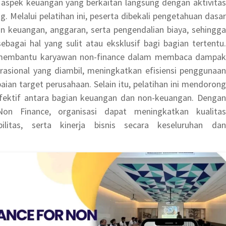
pek keuangan yang berkaitan langsung dengan aktivitas
g. Melalui pelatihan ini, peserta dibekali pengetahuan dasar
n keuangan, anggaran, serta pengendalian biaya, sehingga
agai hal yang sulit atau eksklusif bagi bagian tertentu.
membantu karyawan non-finance dalam membaca dampak
erasional yang diambil, meningkatkan efisiensi penggunaan
an target perusahaan. Selain itu, pelatihan ini mendorong
 efektif antara bagian keuangan dan non-keuangan. Dengan
Non Finance, organisasi dapat meningkatkan kualitas
ilitas, serta kinerja bisnis secara keseluruhan dan