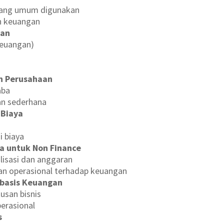
n yang umum digunakan
an keuangan
gan
Keuangan)
n Perusahaan
aba
an sederhana
 Biaya
i biaya
a untuk Non Finance
alisasi dan anggaran
an operasional terhadap keuangan
basis Keuangan
usan bisnis
erasional
s