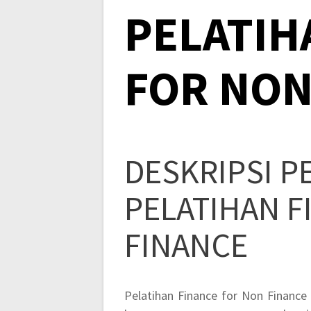
PELATIH
FOR NON
DESKRIPSI P
PELATIHAN 
FINANCE
Pelatihan Finance for Non Finance