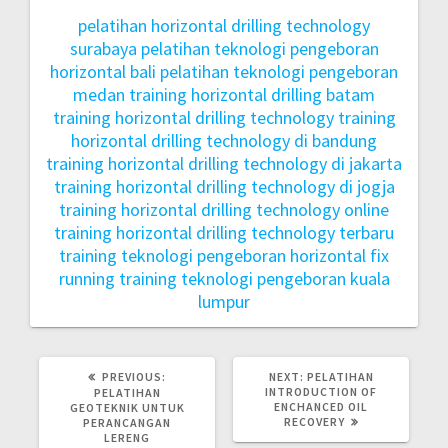
pelatihan horizontal drilling technology
surabaya
pelatihan teknologi pengeboran
horizontal bali
pelatihan teknologi pengeboran
medan
training horizontal drilling batam
training horizontal drilling technology
training
horizontal drilling technology di bandung
training horizontal drilling technology di jakarta
training horizontal drilling technology di jogja
training horizontal drilling technology online
training horizontal drilling technology terbaru
training teknologi pengeboran horizontal fix
running
training teknologi pengeboran kuala
lumpur
PREVIOUS:
NEXT:
PELATIHAN
INTRODUCTION OF
PELATIHAN
ENCHANCED OIL
GEOTEKNIK UNTUK
RECOVERY
PERANCANGAN
LERENG