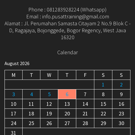
Phone : 081283928224 (Whatsapp)
Email : info.pusattraining@gmail.com
Alamat : Jl. Perumahan Samasta Citayam 2 No.9 Blok C -
D, Ragajaya, Bojonggede, Bogor Regency, West Java
16320
Calendar
August 2026
M
T
W
T
F
S
S
1
2
3
4
5
6
7
8
9
10
11
12
13
14
15
16
17
18
19
20
21
22
23
24
25
26
27
28
29
30
31