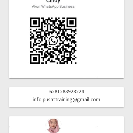
6281283928224
info.pusattraining@gmail.com