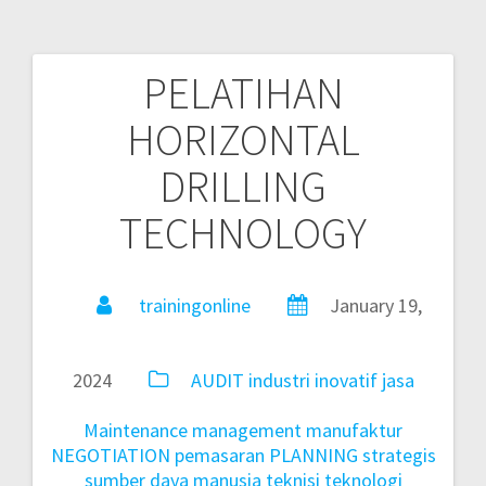
PELATIHAN
HORIZONTAL
DRILLING
TECHNOLOGY
trainingonline
January 19,
2024
AUDIT
industri
inovatif
jasa
Maintenance
management
manufaktur
NEGOTIATION
pemasaran
PLANNING
strategis
sumber daya manusia
teknisi
teknologi