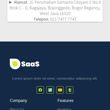
Alamat:
Jl. Perumahan Samasta Citayam 2 No.9
Blok C - D, Ragajaya, Bojonggede, Bogor Regency,
West Java 16320
Telepon:
021-7477 7747
Lorem ipsum dolor sit amet, consectetur adipiscing elit.
Company
Features
About Us
Analytics